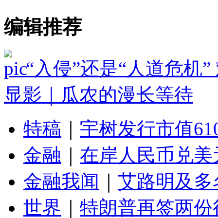
编辑推荐
“入侵”还是“人道危机
显影｜瓜农的漫长等待
特稿
｜
宇树发行市值61
金融
｜
在岸人民币兑美元
金融我闻
｜
艾路明及多
世界
｜
特朗普再签两份