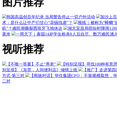
图片推荐
韩国高温创百年纪录 当局警告停止一切户外活动
加沙上百
术：是什么让中产们甘心“花钱找虐”？
视线｜被称为“蟑螂”
机”？难民潮撕裂西班牙飞地休达
湖北宜昌局部短时降雨128毫
毫米
一周天下｜泰国14岁学生枪杀8人后自尽、数万难民涌
视听推荐
【不唯一答案】不止“养老”
【特别呈现】寻找100种有意
别呈现】《东莞，人间便利店》倾情上线
【推广】走进第四
方式·第三对
【商旅对话】华住集团CFO：不靠规模取胜，
二对