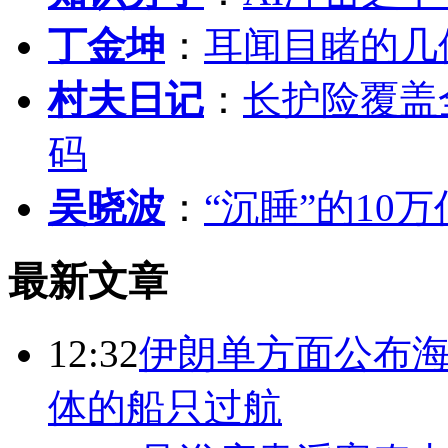
丁金坤
：
耳闻目睹的几
村夫日记
：
长护险覆盖
码
吴晓波
：
“沉睡”的10
最新文章
12:32
伊朗单方面公布海
体的船只过航