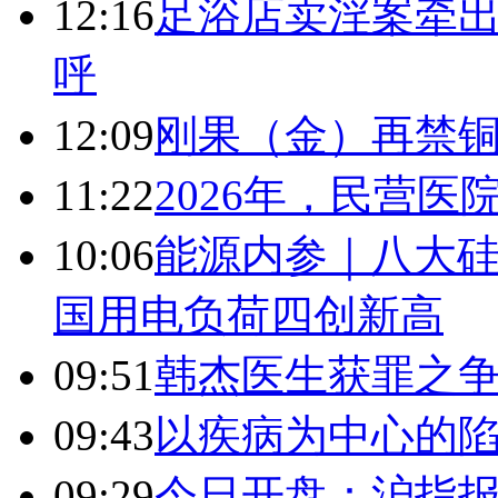
12:16
足浴店卖淫案牵出
呼
12:09
刚果（金）再禁
11:22
2026年，民营
10:06
能源内参｜八大硅
国用电负荷四创新高
09:51
韩杰医生获罪之
09:43
以疾病为中心的
09:29
今日开盘：沪指报394