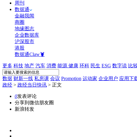
周刊
数据通
金融我闻
商圈
地缘图志
企业数据库
沪深股市
港股
数据通Claw🦞
更多
科技
地产
汽车
消费
能源
健康
环科
民生
ESG
数字说
比
数据
财新一线
私房课
会议
Promotion
运动家
企业用户
应用下
政经
>
政经当日快讯
>
正文
0
发表评论
分享到微信朋友圈
新浪转发