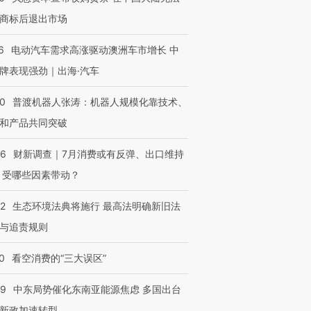
商标后退出市场
6
电动汽车需求高涨驱动澳洲车市增长 中
牌表现强劲｜出海·汽车
00
普渡机器人张涛：机器人规模化靠技术、
和产品共同突破
56
财新调查｜7月消费或有反弹、出口维持
 受哪些因素带动？
42
生态环境法典将施行 最高法明确新旧法
与追责规则
0
看空消费的“三大误区”
59
中东局势催化东南亚能源焦虑 多国出台
新政加速转型