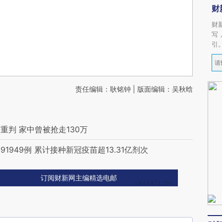
财
财
写
引
责任编辑：耿铭钟 | 版面编辑：吴秋晗
判 家中曾被抢走130万
949例 累计接种新冠疫苗超13.31亿剂次
订阅财新网主编精选电邮