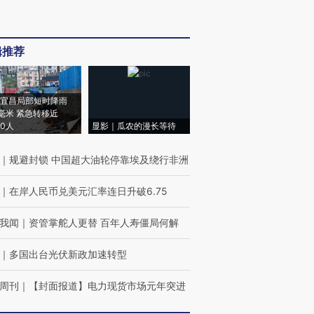
辑推荐
宜昌局部短时降雨
8毫米 紧急转移近
00人
显影｜瓜农的漫长等待
｜
规避封锁 中国超大油轮停靠埃及绕行非洲
｜
在岸人民币兑美元汇率连日升破6.75
我闻
｜
资管掌舵人更替 百年人寿僵局何解
｜
多国出台光伏新政加速转型
周刊
｜
【封面报道】电力现货市场元年突进