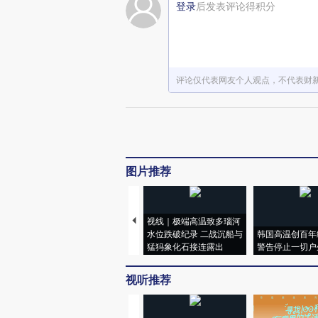
登录
后发表评论得积分
评论仅代表网友个人观点，不代表财
图片推荐
视线｜极端高温致多瑙河
水位跌破纪录 二战沉船与
韩国高温创百年
猛犸象化石接连露出
警告停止一切户
视听推荐