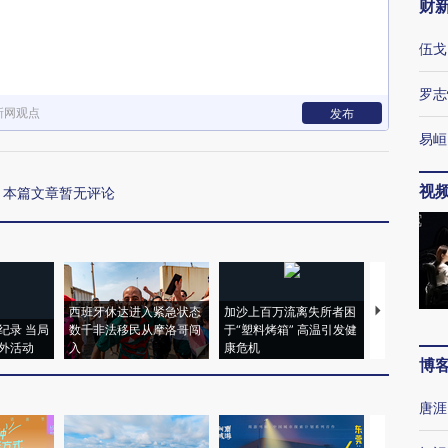
财
伍戈
罗志
新网观点
发布
易峘
视
本篇文章暂无评论
西班牙休达进入紧急状态
加沙上百万流离失所者困
视线｜HYR
纪录 当局
数千非法移民从摩洛哥闯
于“塑料烤箱” 高温引发健
术：是什么
外活动
入
康危机
心“花钱找虐
博
唐涯