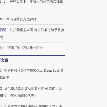
分子
：
AI冲击之下，年轻人与高学历女性更
进第四届链博
【商旅对话】华住集团
技“链”接产
【特别呈现】寻找100种
CFO：不靠规模取胜，华
【特别呈
有意思的生活方式·第三对
住三大增长引擎是什么？
有意思的
坤
：
耳闻目睹的几位律师
日记
：
长护险覆盖全国 筹资和服务给予将持
码
波
：
“沉睡”的10万亿元公积金
新文章
0
宇树科技IPO估值600亿元 DeepSeek参
略配售
22
油气市场剧烈波动现套利空间 嘉能可上
扭亏、净利增超50亿美元
6
贝恩资本宣布收购贡茶 在中国大陆无法