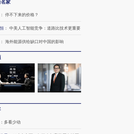
新名家
：
停不下来的价格？
恒
：
中美人工智能竞争：道路比技术更重要
：
海外能源供给缺口对中国的影响
频
OX的吸金
马航飞行员跨国走私7万
视线｜被称为“蟑螂”的印
让中产们甘
粒摇头丸 尿检体内含3种
度Z世代 用街头抗争将教
秘鲁纳斯
”？
毒品
育部长拱下台
13人遇难
客
：
多看少动