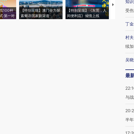
知识
【推广】走
受伤
找100种
【特别呈现】澳门全力探
【特别呈现】《东莞，人
会，让数智科
式·第一对
索葡语国家新渠道
间便利店》倾情上线
业
丁金
村夫
续加
吴晓
最
22:1
与战
20:
半年
17:2