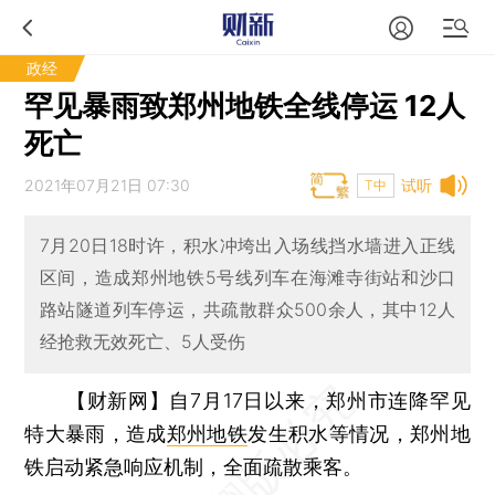
政经
罕见暴雨致郑州地铁全线停运 12人
死亡
2021年07月21日 07:30
试听
T中
7月20日18时许，积水冲垮出入场线挡水墙进入正线
区间，造成郑州地铁5号线列车在海滩寺街站和沙口
路站隧道列车停运，共疏散群众500余人，其中12人
经抢救无效死亡、5人受伤
【财新网】
自7月17日以来，郑州市连降罕见
特大暴雨，造成
郑州地铁
发生积水等情况，郑州地
铁启动紧急响应机制，全面疏散乘客。