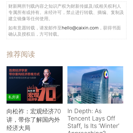
财新网所刊载内容之知识产权为财新传媒及/或相关权利人
专属所有或持有。未经许可，禁止进行转载、摘编、复制及
建立镜像等任何使用。
如有意愿转载，请发邮件至
hello@caixin.com
，获得书面
确认及授权后，方可转载。
推荐阅读
私房课
In Depth: As
向松祚：宏观经济70
Tencent Lays Off
讲，带你了解国内外
Staff, Is Its ‘Winter’
经济大局