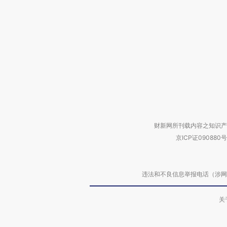
财新网所刊载内容之知识产
京ICP证090880号
违法和不良信息举报电话（涉网络暴力有
关