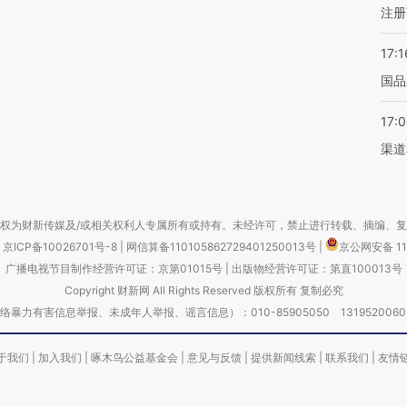
注册
17:1
国品
17:
渠道
权为财新传媒及/或相关权利人专属所有或持有。未经许可，禁止进行转载、摘编、
京ICP备10026701号-8
|
网信算备110105862729401250013号
|
京公网安备 11
广播电视节目制作经营许可证：京第01015号
|
出版物经营许可证：第直100013号
Copyright 财新网 All Rights Reserved 版权所有 复制必究
害信息举报、未成年人举报、谣言信息）：010-85905050 13195200605 举报邮
于我们
|
加入我们
|
啄木鸟公益基金会
|
意见与反馈
|
提供新闻线索
|
联系我们
|
友情