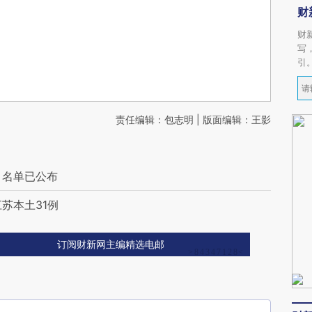
财
财
写
引
责任编辑：包志明 | 版面编辑：王影
难 名单已公布
江苏本土31例
订阅财新网主编精选电邮