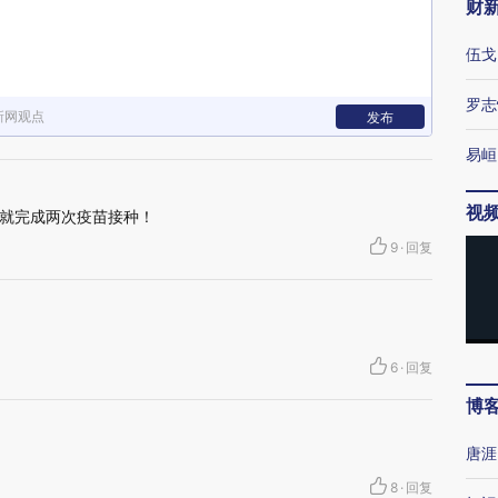
财
伍戈
罗志
新网观点
发布
易峘
视
就完成两次疫苗接种！
9
·
回复
6
·
回复
博
唐涯
8
·
回复