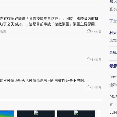
知识
受伤
沒有確認好哪邊「負責疫情消毒防控」，同時「國際國內航班
丁金
航班交叉感染」，這是目前事故「擴散嚴重」嚴重主要原因。
自治州
2
·
回复
村夫
续加
吴晓
3
·
回复
最
08:
这次疫情说明灭活疫苗虽然有用但有效性还是不够啊。
速和
4
·
回复
08:
置；
LU