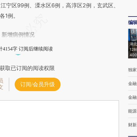
，江宁区99例、溧水区6例，高淳区2例，玄武区、
各1例。
编
新增病例情况
湖北
4154字 订阅后继续阅读
12
40
获取已订阅的阅读权限
独家
员
金融
订阅/会员升级
文
金融
能源
财新