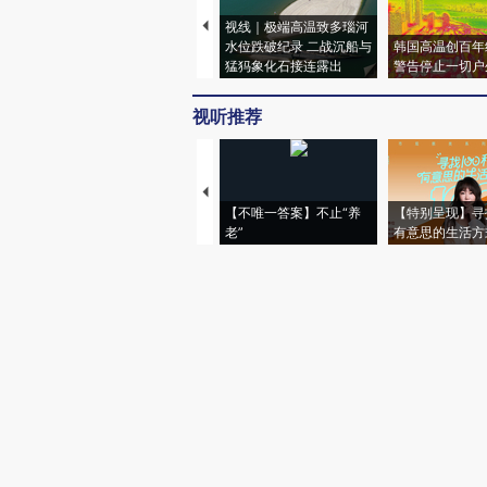
视线｜极端高温致多瑙河
水位跌破纪录 二战沉船与
韩国高温创百年
猛犸象化石接连露出
警告停止一切户
视听推荐
【不唯一答案】不止“养
【特别呈现】寻
老”
有意思的生活方