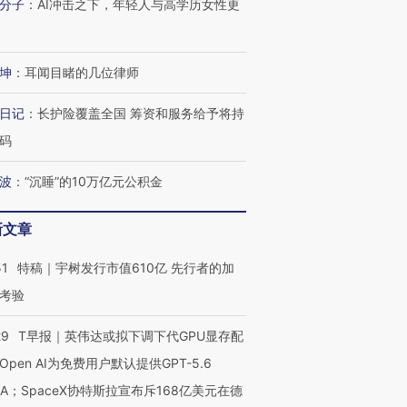
分子
：
AI冲击之下，年轻人与高学历女性更
坤
：
耳闻目睹的几位律师
日记
：
长护险覆盖全国 筹资和服务给予将持
码
波
：
“沉睡”的10万亿元公积金
新文章
51
特稿｜宇树发行市值610亿 先行者的加
考验
29
T早报｜英伟达或拟下调下代GPU显存配
Open AI为免费用户默认提供GPT-5.6
NA；SpaceX协特斯拉宣布斥168亿美元在德