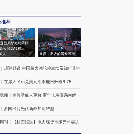
辑推荐
宜昌局部短时降雨
8毫米 紧急转移近
00人
显影｜瓜农的漫长等待
｜
规避封锁 中国超大油轮停靠埃及绕行非洲
｜
在岸人民币兑美元汇率连日升破6.75
我闻
｜
资管掌舵人更替 百年人寿僵局何解
｜
多国出台光伏新政加速转型
周刊
｜
【封面报道】电力现货市场元年突进