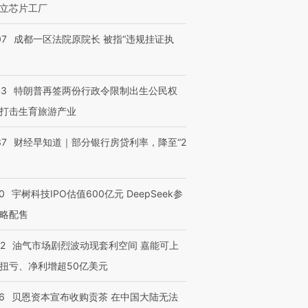
立芯片工厂
OX的吸金
马航飞行员跨国走私7万
视线｜被称为“蟑螂”的印
让中产们甘
粒摇头丸 尿检体内含3种
度Z世代 用街头抗争将教
秘鲁纳斯
07
成都一区法院原院长 被指“违规挂证执
”？
毒品
育部长拱下台
13人遇难
43
特朗普再签两份行政令限制出生公民权
打击生育旅游产业
进第四届链博
【商旅对话】华住集团
技“链”接产
【特别呈现】寻找100种
CFO：不靠规模取胜，华
【特别呈
37
财经早知道｜部分银行房贷利率，降至“2
有意思的生活方式·第三对
住三大增长引擎是什么？
有意思的
0
宇树科技IPO估值600亿元 DeepSeek参
略配售
22
油气市场剧烈波动现套利空间 嘉能可上
扭亏、净利增超50亿美元
6
贝恩资本宣布收购贡茶 在中国大陆无法