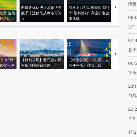
州建
西班牙休达进入紧急状态
加沙上百万流离失所者困
视线｜HYR
纪录 当局
数千非法移民从摩洛哥闯
于“塑料烤箱” 高温引发健
术：是什么
08:
外活动
入
康危机
心“花钱找虐
业”
07:
意图
【推广】走
找100种
【特别呈现】澳门全力探
【特别呈现】《东莞，人
会，让数智科
06:
式·第一对
索葡语国家新渠道
间便利店》倾情上线
业
字头
22:1
与战
20:
半年
17:2