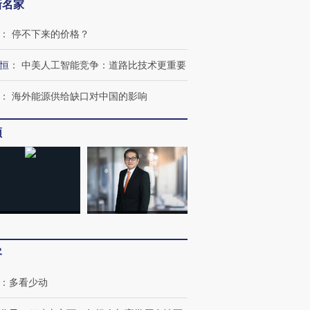
新名家
：
停不下来的价格？
恒
：
中美人工智能竞争：道路比技术更重要
：
海外能源供给缺口对中国的影响
频
客
：
多看少动