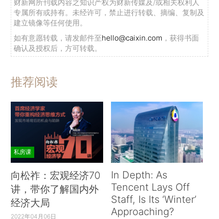
财新网所刊载内容之知识产权为财新传媒及/或相关权利人
专属所有或持有。未经许可，禁止进行转载、摘编、复制及
建立镜像等任何使用。
如有意愿转载，请发邮件至
hello@caixin.com
，获得书面
确认及授权后，方可转载。
推荐阅读
私房课
In Depth: As
向松祚：宏观经济70
Tencent Lays Off
讲，带你了解国内外
Staff, Is Its ‘Winter’
经济大局
Approaching?
2022年04月06日