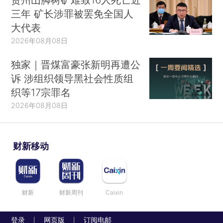
三年 矿长涉罪被罢免全国人
大代表
2026年08月08日
独家｜晋煤富豪张新明再遭公
诉 涉组织领导黑社会性质组
织等17宗罪名
2026年08月08日
财新移动
财新
财新周刊
Caixin
登录
网页版
订阅电邮
|
|