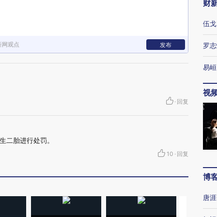
财
伍戈
新网观点
发布
罗志
易峘
视
·
回复
生二胎进行处罚。
10
·
回复
博
唐涯