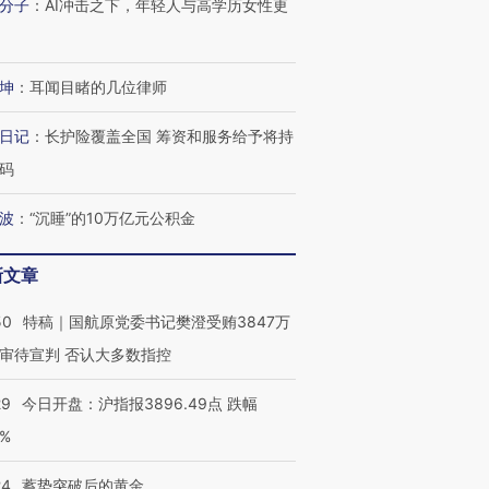
分子
：
AI冲击之下，年轻人与高学历女性更
OX的吸金
马航飞行员跨国走私7万
视线｜被称为“蟑螂”的印
让中产们甘
粒摇头丸 尿检体内含3种
度Z世代 用街头抗争将教
秘鲁纳斯
”？
毒品
育部长拱下台
13人遇难
坤
：
耳闻目睹的几位律师
日记
：
长护险覆盖全国 筹资和服务给予将持
码
进第四届链博
【商旅对话】华住集团
技“链”接产
【特别呈现】寻找100种
CFO：不靠规模取胜，华
【特别呈
有意思的生活方式·第三对
住三大增长引擎是什么？
有意思的
波
：
“沉睡”的10万亿元公积金
新文章
50
特稿｜国航原党委书记樊澄受贿3847万
审待宣判 否认大多数指控
29
今日开盘：沪指报3896.49点 跌幅
0%
24
蓄势突破后的黄金