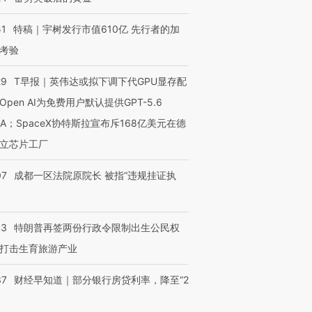
51
特稿｜宇树发行市值610亿 先行者的加
考验
29
T早报｜英伟达或拟下调下代GPU显存配
Open AI为免费用户默认提供GPT-5.6
NA；SpaceX协特斯拉宣布斥168亿美元在德
立芯片工厂
07
成都一区法院原院长 被指“违规挂证执
43
特朗普再签两份行政令限制出生公民权
打击生育旅游产业
37
财经早知道｜部分银行房贷利率，降至“2