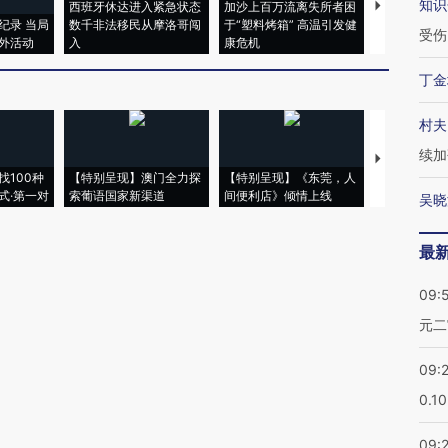
知识
西班牙休达进入紧急状态
加沙上百万流离失所者困
视线｜HYR
纪录 当局
数千非法移民从摩洛哥闯
于“塑料烤箱” 高温引发健
术：是什么
受伤
外活动
入
康危机
心“花钱找虐
丁金
村夫
续加
【推广】走
找100种
【特别呈现】澳门全力探
【特别呈现】《东莞，人
会，让数智科
式·第一对
索葡语国家新渠道
间便利店》倾情上线
业
吴晓
最
09:
元二
09:
0.1
09: