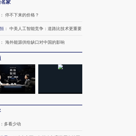
新名家
：
停不下来的价格？
恒
：
中美人工智能竞争：道路比技术更重要
：
海外能源供给缺口对中国的影响
频
客
：
多看少动