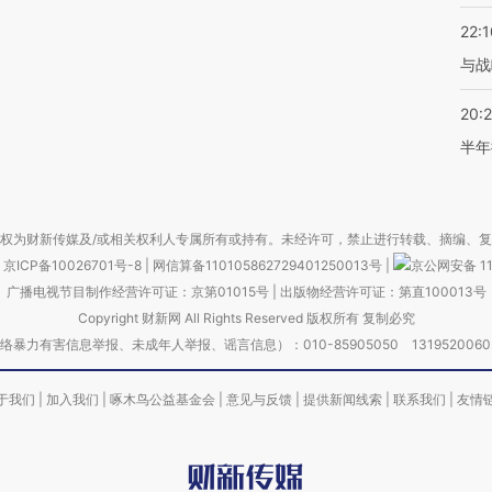
22:1
与战
20:
半年
权为财新传媒及/或相关权利人专属所有或持有。未经许可，禁止进行转载、摘编、
京ICP备10026701号-8
|
网信算备110105862729401250013号
|
京公网安备 11
广播电视节目制作经营许可证：京第01015号
|
出版物经营许可证：第直100013号
Copyright 财新网 All Rights Reserved 版权所有 复制必究
害信息举报、未成年人举报、谣言信息）：010-85905050 13195200605 举报邮
于我们
|
加入我们
|
啄木鸟公益基金会
|
意见与反馈
|
提供新闻线索
|
联系我们
|
友情