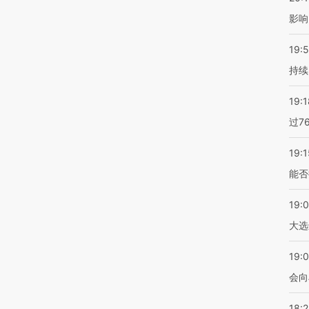
影响
19:5
持续
19:1
过7
19:1
能否
19:
大选
19:0
会向
18: