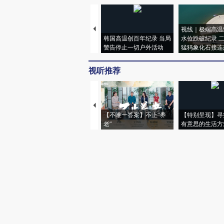
视线｜极端高温
韩国高温创百年纪录 当局
水位跌破纪录 
警告停止一切户外活动
猛犸象化石接连
视听推荐
【不唯一答案】不止“养
【特别呈现】寻
老”
有意思的生活方