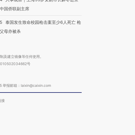
中国侨联副主席
45
泰国发生致命校园枪击案至少6人死亡 枪
父母亦被杀
复制及建立镜像等任何使用。
010502034662号
箱：laixin@caixin.com
链接