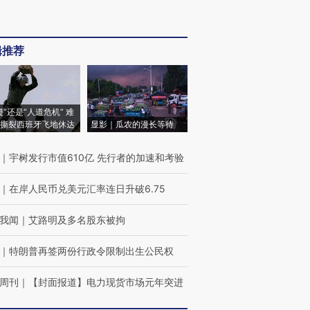
辑推荐
侵”还是“人道危机” 难
撕裂西班牙飞地休达
显影｜瓜农的漫长等待
｜
宇树发行市值610亿 先行者的加速和考验
｜
在岸人民币兑美元汇率连日升破6.75
我闻
｜
艾路明及多名股东被拘
｜
特朗普再签两份行政令限制出生公民权
周刊
｜
【封面报道】电力现货市场元年突进