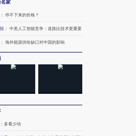
新名家
：
停不下来的价格？
恒
：
中美人工智能竞争：道路比技术更重要
：
海外能源供给缺口对中国的影响
频
客
：
多看少动