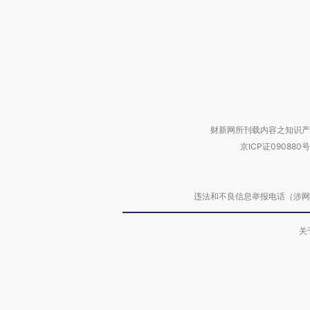
财新网所刊载内容之知识产
京ICP证090880号
违法和不良信息举报电话（涉网络暴力有
关