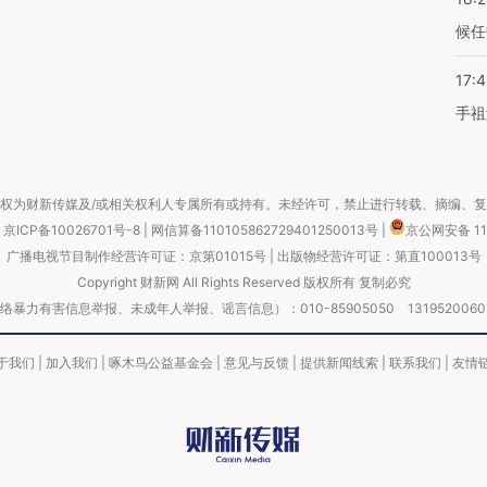
候任
17:
手祖
权为财新传媒及/或相关权利人专属所有或持有。未经许可，禁止进行转载、摘编、
京ICP备10026701号-8
|
网信算备110105862729401250013号
|
京公网安备 11
广播电视节目制作经营许可证：京第01015号
|
出版物经营许可证：第直100013号
Copyright 财新网 All Rights Reserved 版权所有 复制必究
害信息举报、未成年人举报、谣言信息）：010-85905050 13195200605 举报邮
于我们
|
加入我们
|
啄木鸟公益基金会
|
意见与反馈
|
提供新闻线索
|
联系我们
|
友情