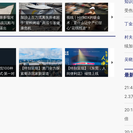
知识
受伤
致多瑙河
加沙上百万流离失所者困
视线｜HYROX的吸金
马航飞行员
二战沉船与
于“塑料烤箱” 高温引发健
术：是什么让中产们甘
粒摇头丸 尿
丁金
露出
康危机
心“花钱找虐”？
毒品
村夫
续加
吴晓
【推广】走
找100种
【特别呈现】澳门全力探
【特别呈现】《东莞，人
会，让数智科
式·第一对
索葡语国家新渠道
间便利店》倾情上线
业
最
21:
2.
20:
倍
20:1