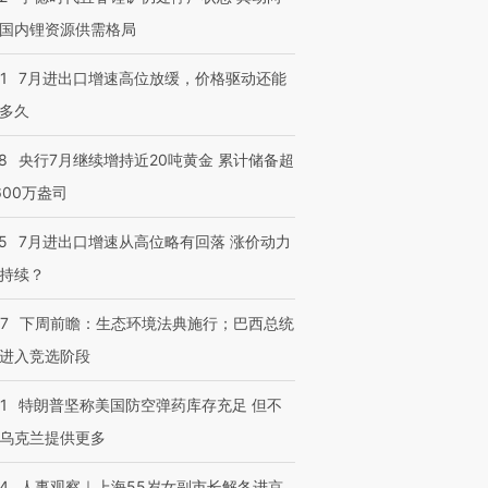
国内锂资源供需格局
1
7月进出口增速高位放缓，价格驱动还能
多久
8
央行7月继续增持近20吨黄金 累计储备超
600万盎司
5
7月进出口增速从高位略有回落 涨价动力
持续？
07
下周前瞻：生态环境法典施行；巴西总统
进入竞选阶段
1
特朗普坚称美国防空弹药库存充足 但不
乌克兰提供更多
24
人事观察｜上海55岁女副市长解冬进京