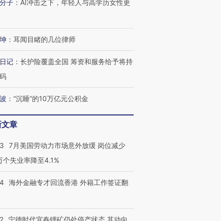
分子
：
AI冲击之下，年轻人与高学历女性更
跨国走私7万
视线｜被称为“蟑螂”的印
视线｜“入侵”还是“人道危
检体内含3种
度Z世代 用街头抗争将教
机”？难民潮撕裂西班牙
秘鲁纳斯
坤
：
耳闻目睹的几位律师
育部长拱下台
飞地休达
13人遇难
日记
：
长护险覆盖全国 筹资和服务给予将持
码
波
：
“沉睡”的10万亿元公积金
进第四届链博
【商旅对话】华住集团
技“链”接产
【特别呈现】寻找100种
CFO：不靠规模取胜，华
【特别呈
有意思的生活方式·第三对
住三大增长引擎是什么？
有意思的
新文章
43
7月美国劳动力市场意外放缓 岗位减少
3万个失业率降至4.1%
14
海外金融专才回流香港 外籍工作签证翻
2
宁德时代宜春锂矿仍处停产状态 其动向