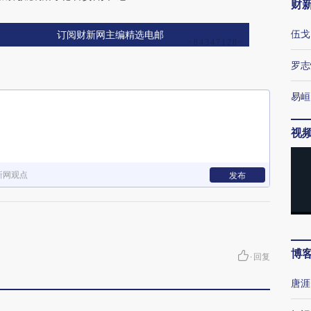
财
伍戈
订阅财新网主编精选电邮
罗志
易峘
视
新网观点
发布
博
·
回复
唐涯