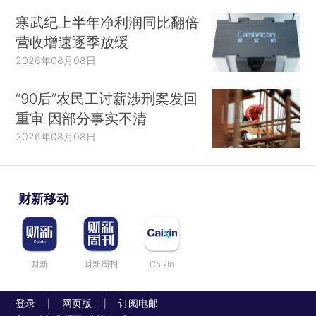
寒武纪上半年净利润同比翻倍
营收增速逐季放缓
2026年08月08日
“90后”农民工讨薪涉刑案发回
重审 因部分事实不清
2026年08月08日
财新移动
财新
财新周刊
Caixin
登录
网页版
订阅电邮
|
|