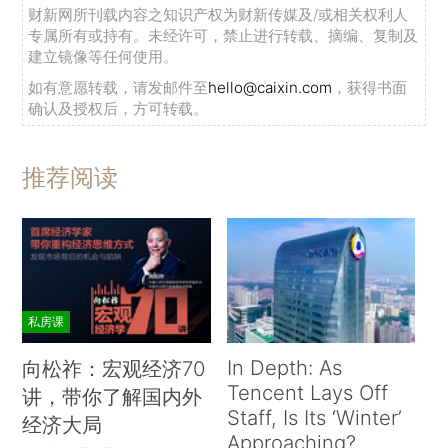
财新网所刊载内容之知识产权为财新传媒及/或相关权利人
专属所有或持有。未经许可，禁止进行转载、摘编、复制及
建立镜像等任何使用。
如有意愿转载，请发邮件至
hello@caixin.com
，获得书面
确认及授权后，方可转载。
推荐阅读
私房课
In Depth: As
向松祚：宏观经济70
Tencent Lays Off
讲，带你了解国内外
Staff, Is Its ‘Winter’
经济大局
Approaching?