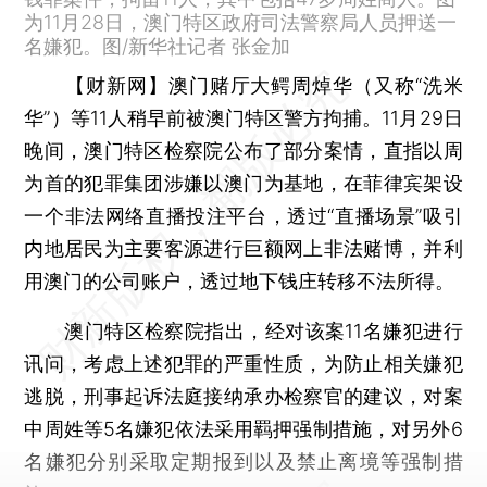
为11月28日，澳门特区政府司法警察局人员押送一
名嫌犯。图/新华社记者 张金加
【财新网】
澳门赌厅大鳄周焯华（又称“洗米
华”）等11人稍早前被澳门特区警方拘捕。11月29日
晚间，澳门特区检察院公布了部分案情，直指以周
为首的犯罪集团涉嫌以澳门为基地，在菲律宾架设
一个非法网络直播投注平台，透过“直播场景”吸引
内地居民为主要客源进行巨额网上非法赌博，并利
用澳门的公司账户，透过地下钱庄转移不法所得。
澳门特区检察院指出，经对该案11名嫌犯进行
讯问，考虑上述犯罪的严重性质，为防止相关嫌犯
逃脱，刑事起诉法庭接纳承办检察官的建议，对案
中周姓等5名嫌犯依法采用羁押强制措施，对另外6
名嫌犯分别采取定期报到以及禁止离境等强制措