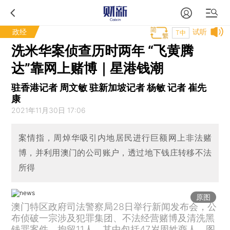
政经
试听
T中
洗米华案侦查历时两年 “飞黄腾
达”靠网上赌博｜星港钱潮
驻香港记者 周文敏 驻新加坡记者 杨敏 记者 崔先
康
2021年11月30日 17:06
案情指，周焯华吸引内地居民进行巨额网上非法赌
博，并利用澳门的公司账户，透过地下钱庄转移不法
所得
原图
澳门特区政府司法警察局28日举行新闻发布会，公
布侦破一宗涉及犯罪集团、不法经营赌博及清洗黑
钱罪案件，拘留11人，其中包括47岁周姓商人。图