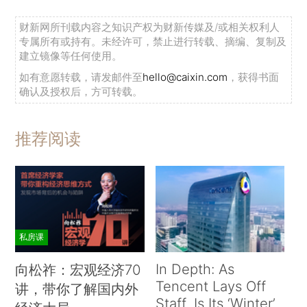
财新网所刊载内容之知识产权为财新传媒及/或相关权利人
专属所有或持有。未经许可，禁止进行转载、摘编、复制及
建立镜像等任何使用。
如有意愿转载，请发邮件至
hello@caixin.com
，获得书面
确认及授权后，方可转载。
推荐阅读
私房课
In Depth: As
向松祚：宏观经济70
Tencent Lays Off
讲，带你了解国内外
Staff, Is Its ‘Winter’