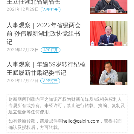
王立任湖北省副省长
2021年12月29日
APP打开
人事观察｜2022年省级两会
前 孙伟履新湖北政协党组书
记
2021年12月28日
APP打开
人事观察｜年逾59岁转行纪检
王赋履新甘肃纪委书记
2021年12月27日
APP打开
财新网所刊载内容之知识产权为财新传媒及/或相关权利人
专属所有或持有。未经许可，禁止进行转载、摘编、复制及
建立镜像等任何使用。
如有意愿转载，请发邮件至
hello@caixin.com
，获得书面
确认及授权后，方可转载。