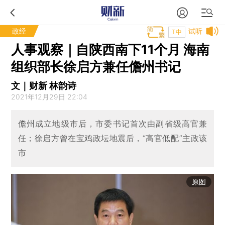
政经
试听
T中
人事观察｜自陕西南下11个月 海南
组织部长徐启方兼任儋州书记
文｜财新 林韵诗
2021年12月29日 22:04
儋州成立地级市后，市委书记首次由副省级高官兼
任；徐启方曾在宝鸡政坛地震后，“高官低配”主政该
市
原图