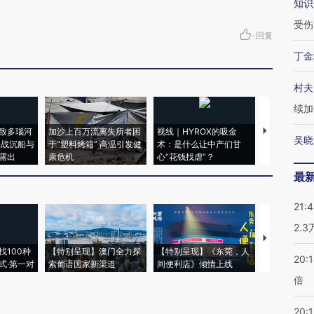
知识
受伤
·
回复
丁金
村夫
续加
致多瑙河
加沙上百万流离失所者困
视线｜HYROX的吸金
马航飞行员
吴晓
二战沉船与
于“塑料烤箱” 高温引发健
术：是什么让中产们甘
粒摇头丸 尿
露出
康危机
心“花钱找虐”？
毒品
最
21:
2.
【推广】走
找100种
【特别呈现】澳门全力探
【特别呈现】《东莞，人
会，让数智科
20:
式·第一对
索葡语国家新渠道
间便利店》倾情上线
业
倍
20:1