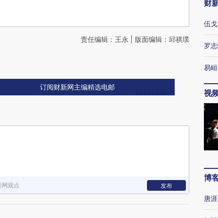
财
伍戈
责任编辑：王永 | 版面编辑：邱祺璞
罗志
易峘
订阅财新网主编精选电邮
视
博
新网观点
发布
唐涯