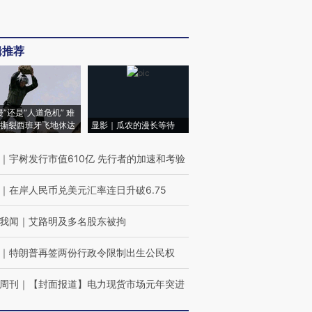
辑推荐
侵”还是“人道危机” 难
撕裂西班牙飞地休达
显影｜瓜农的漫长等待
｜
宇树发行市值610亿 先行者的加速和考验
｜
在岸人民币兑美元汇率连日升破6.75
我闻
｜
艾路明及多名股东被拘
｜
特朗普再签两份行政令限制出生公民权
周刊
｜
【封面报道】电力现货市场元年突进