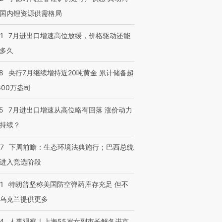
国内锂资源供需格局
1
7月进出口增速高位放缓，价格驱动还能
多久
8
央行7月继续增持近20吨黄金 累计储备超
600万盎司
5
7月进出口增速从高位略有回落 涨价动力
持续？
07
下周前瞻：生态环境法典施行；巴西总统
进入竞选阶段
1
特朗普坚称美国防空弹药库存充足 但不
乌克兰提供更多
24
人事观察｜上海55岁女副市长解冬进京