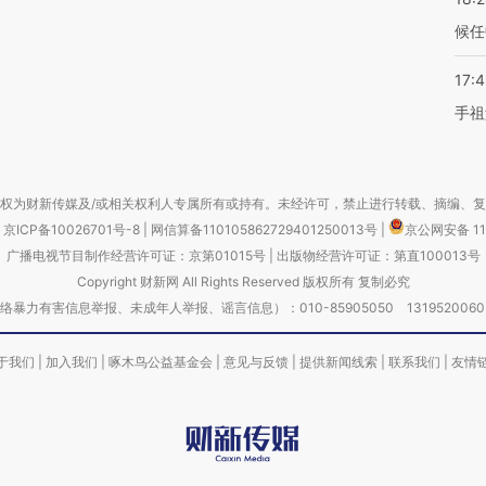
候任
17:
手祖
权为财新传媒及/或相关权利人专属所有或持有。未经许可，禁止进行转载、摘编、
京ICP备10026701号-8
|
网信算备110105862729401250013号
|
京公网安备 11
广播电视节目制作经营许可证：京第01015号
|
出版物经营许可证：第直100013号
Copyright 财新网 All Rights Reserved 版权所有 复制必究
害信息举报、未成年人举报、谣言信息）：010-85905050 13195200605 举报邮
于我们
|
加入我们
|
啄木鸟公益基金会
|
意见与反馈
|
提供新闻线索
|
联系我们
|
友情