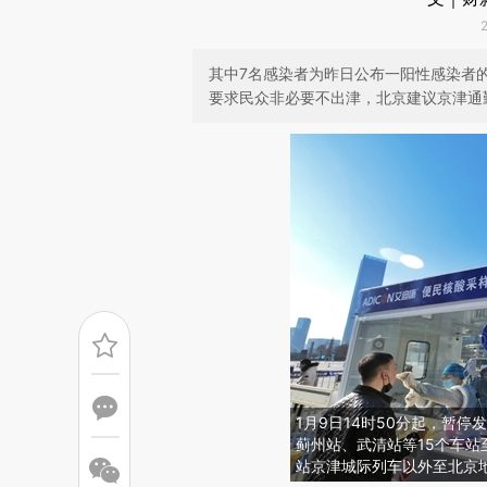
其中7名感染者为昨日公布一阳性感染者
要求民众非必要不出津，北京建议京津通
1月9日14时50分起，暂
蓟州站、武清站等15个车
站京津城际列车以外至北京地区