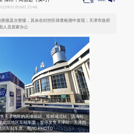
2022年01月09日 23:48
的密接及次密接，其余在封控区筛查检测中发现；天津市政府
勤人员居家办公
停发售天津地区的天津南站、军粮城北站、滨海站、
站至北京地区车站车票，暂停发售天津站、天津西
车站车票。图/IC PHOTO