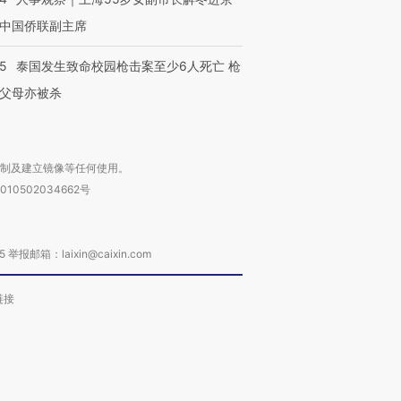
中国侨联副主席
45
泰国发生致命校园枪击案至少6人死亡 枪
父母亦被杀
复制及建立镜像等任何使用。
010502034662号
箱：laixin@caixin.com
链接