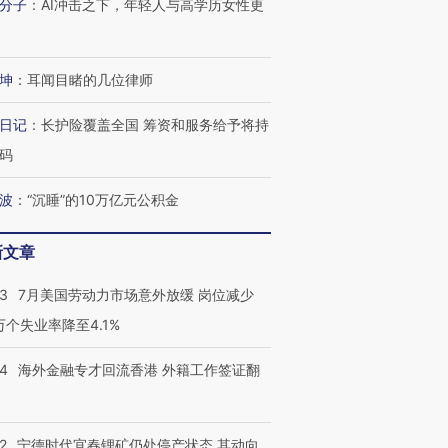
分子
：
AI冲击之下，年轻人与高学历女性更
坤
：
耳闻目睹的几位律师
日记
：
长护险覆盖全国 筹资和服务给予将持
码
跨国走私7万
视线｜被称为“蟑螂”的印
视线｜“入侵”还是“人道危
波
：
“沉睡”的10万亿元公积金
检体内含3种
度Z世代 用街头抗争将教
机”？难民潮撕裂西班牙
秘鲁纳斯
育部长拱下台
飞地休达
13人遇难
新文章
43
7月美国劳动力市场意外放缓 岗位减少
3万个失业率降至4.1%
进第四届链博
【商旅对话】华住集团
技“链”接产
【特别呈现】寻找100种
CFO：不靠规模取胜，华
【特别呈
14
海外金融专才回流香港 外籍工作签证翻
有意思的生活方式·第三对
住三大增长引擎是什么？
有意思的
2
宁德时代宜春锂矿仍处停产状态 其动向