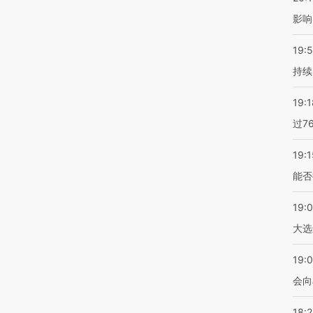
影响
19:5
持续
19:1
过7
19:1
能否
19:
大选
19:0
会向
18: