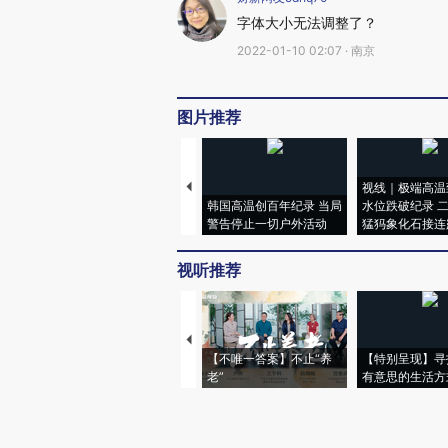
字体大小无法调整了？
2022-01-10 02:07 · 南京
图片推荐
视线｜极端高温
韩国高温创百年纪录 当局
水位跌破纪录 
警告停止一切户外活动
猛犸象化石接连
视听推荐
【不唯一答案】不止“养
【特别呈现】寻
老”
有意思的生活方