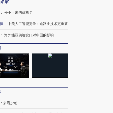
新名家
：
停不下来的价格？
恒
：
中美人工智能竞争：道路比技术更重要
：
海外能源供给缺口对中国的影响
频
客
：
多看少动