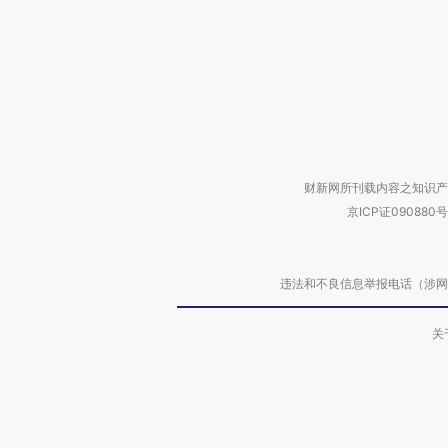
财新网所刊载内容之知识产
京ICP证090880号
违法和不良信息举报电话（涉网络暴力有
关