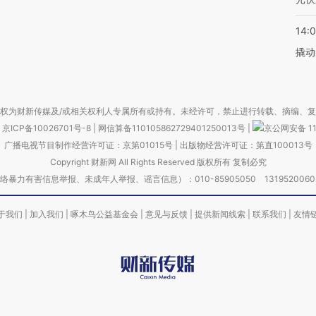
14:
撬动
权为财新传媒及/或相关权利人专属所有或持有。未经许可，禁止进行转载、摘编、
京ICP备10026701号-8
|
网信算备110105862729401250013号
|
京公网安备 11
广播电视节目制作经营许可证：京第01015号
|
出版物经营许可证：第直100013号
Copyright 财新网 All Rights Reserved 版权所有 复制必究
害信息举报、未成年人举报、谣言信息）：010-85905050 13195200605 举报邮
于我们
|
加入我们
|
啄木鸟公益基金会
|
意见与反馈
|
提供新闻线索
|
联系我们
|
友情