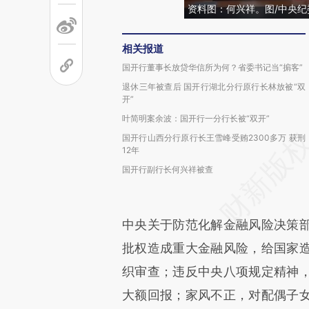
资料图：何兴祥。图/中央
相关报道
国开行董事长放贷华信所为何？省委书记当“掮客”
退休三年被查后 国开行湖北分行原行长林放被“双
开”
叶简明案余波：国开行一分行长被“双开”
国开行山西分行原行长王雪峰受贿2300多万 获刑
12年
国开行副行长何兴祥被查
中央关于防范化解金融风险决策
批权造成重大金融风险，给国家
织审查；违反中央八项规定精神
大额回报；家风不正，对配偶子