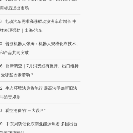
商标后退出市场
6
电动汽车需求高涨驱动澳洲车市增长 中
牌表现强劲｜出海·汽车
00
普渡机器人张涛：机器人规模化靠技术、
和产品共同突破
56
财新调查｜7月消费或有反弹、出口维持
 受哪些因素带动？
42
生态环境法典将施行 最高法明确新旧法
与追责规则
0
看空消费的“三大误区”
59
中东局势催化东南亚能源焦虑 多国出台
新政加速转型