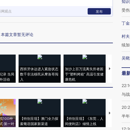
知识
受伤
新网观点
发布
丁金
本篇文章暂无评论
村夫
续加
吴晓
西班牙休达进入紧急状态
加沙上百万流离失所者困
视线｜HYR
最
纪录 当局
数千非法移民从摩洛哥闯
于“塑料烤箱” 高温引发健
术：是什么
外活动
入
康危机
心“花钱找虐
22:1
与战
20:
【推广】走
半年
找100种
【特别呈现】澳门全力探
【特别呈现】《东莞，人
会，让数智科
式·第一对
索葡语国家新渠道
间便利店》倾情上线
业
17:2