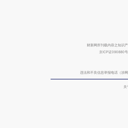
财新网所刊载内容之知识产
京ICP证090880号
违法和不良信息举报电话（涉网络暴力有
关