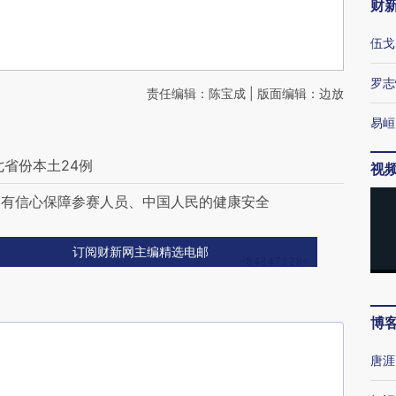
财
伍戈
罗志
责任编辑：陈宝成 | 版面编辑：边放
易峘
七省份本土24例
视
：有信心保障参赛人员、中国人民的健康安全
订阅财新网主编精选电邮
博
唐涯