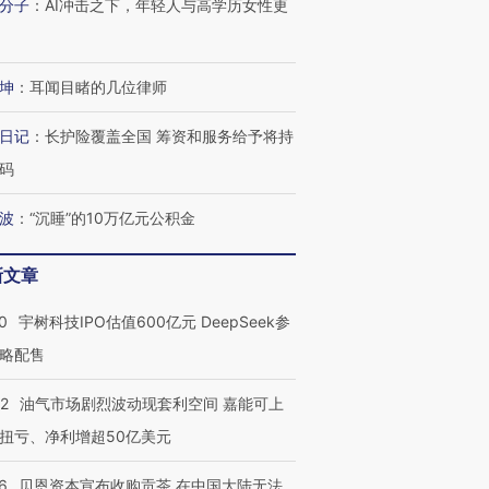
分子
：
AI冲击之下，年轻人与高学历女性更
坤
：
耳闻目睹的几位律师
日记
：
长护险覆盖全国 筹资和服务给予将持
码
波
：
“沉睡”的10万亿元公积金
OX的吸金
马航飞行员跨国走私7万
视线｜被称为“蟑螂”的印
新文章
让中产们甘
粒摇头丸 尿检体内含3种
度Z世代 用街头抗争将教
秘鲁纳斯
”？
毒品
育部长拱下台
13人遇难
0
宇树科技IPO估值600亿元 DeepSeek参
略配售
22
油气市场剧烈波动现套利空间 嘉能可上
进第四届链博
【商旅对话】华住集团
扭亏、净利增超50亿美元
技“链”接产
【特别呈现】寻找100种
CFO：不靠规模取胜，华
【特别呈
有意思的生活方式·第三对
住三大增长引擎是什么？
有意思的
6
贝恩资本宣布收购贡茶 在中国大陆无法