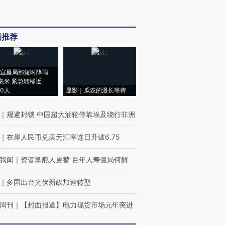
辑推荐
宜昌局部短时降雨
8毫米 紧急转移近
00人
显影｜瓜农的漫长等待
｜
规避封锁 中国超大油轮停靠埃及绕行非洲
｜
在岸人民币兑美元汇率连日升破6.75
我闻
｜
资管掌舵人更替 百年人寿僵局何解
｜
多国出台光伏新政加速转型
周刊
｜
【封面报道】电力现货市场元年突进