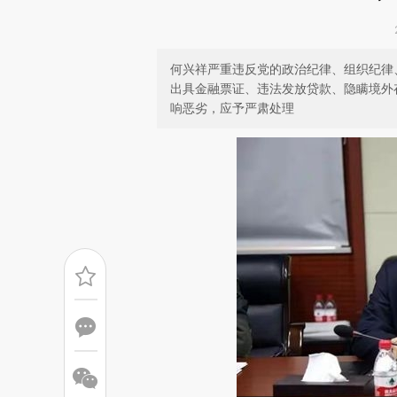
何兴祥严重违反党的政治纪律、组织纪律
出具金融票证、违法发放贷款、隐瞒境外
响恶劣，应予严肃处理