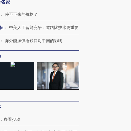
新名家
：
停不下来的价格？
恒
：
中美人工智能竞争：道路比技术更重要
：
海外能源供给缺口对中国的影响
频
客
：
多看少动