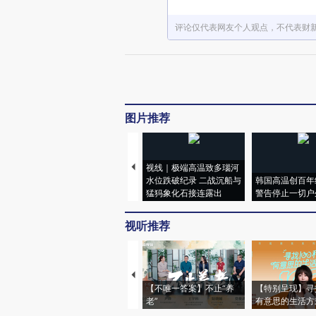
评论仅代表网友个人观点，不代表财
图片推荐
视线｜极端高温致多瑙河
水位跌破纪录 二战沉船与
韩国高温创百年
猛犸象化石接连露出
警告停止一切户
视听推荐
【不唯一答案】不止“养
【特别呈现】寻
老”
有意思的生活方