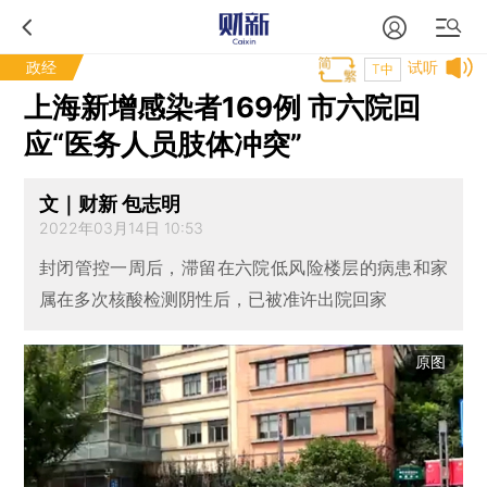
政经
试听
T中
上海新增感染者169例 市六院回
应“医务人员肢体冲突”
文｜财新 包志明
2022年03月14日 10:53
封闭管控一周后，滞留在六院低风险楼层的病患和家
属在多次核酸检测阴性后，已被准许出院回家
原图