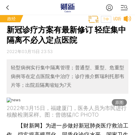
政经
试听
T中
新冠诊疗方案有最新修订 轻症集中
隔离不必入定点医院
2022年03月15日 23:53
轻型病例实行集中隔离管理；普通型、重型、危重型
病例等在定点医院集中治疗；诊疗推介辉瑞利托那韦
片等；出院后隔离缩短为7天
原图
2022年3月15日，福建厦门，医务人员为市民进行
核酸检测采样。图：曾德猛/IC PHOTO
【财新网】
为进一步做好新冠肺炎医疗救治工
作，切实提高规范化、同质化诊疗水平，国家卫生