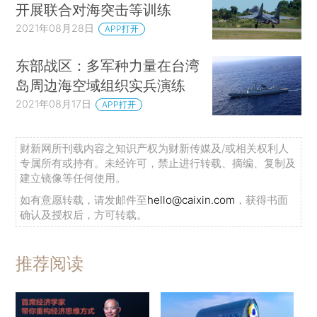
开展联合对海突击等训练
2021年08月28日
APP打开
东部战区：多军种力量在台湾
岛周边海空域组织实兵演练
2021年08月17日
APP打开
财新网所刊载内容之知识产权为财新传媒及/或相关权利人
专属所有或持有。未经许可，禁止进行转载、摘编、复制及
建立镜像等任何使用。
如有意愿转载，请发邮件至
hello@caixin.com
，获得书面
确认及授权后，方可转载。
推荐阅读