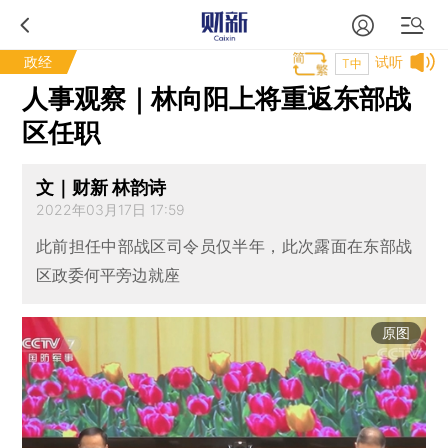
政经
试听
T中
人事观察｜林向阳上将重返东部战
区任职
文｜财新 林韵诗
2022年03月17日 17:59
此前担任中部战区司令员仅半年，此次露面在东部战
区政委何平旁边就座
原图