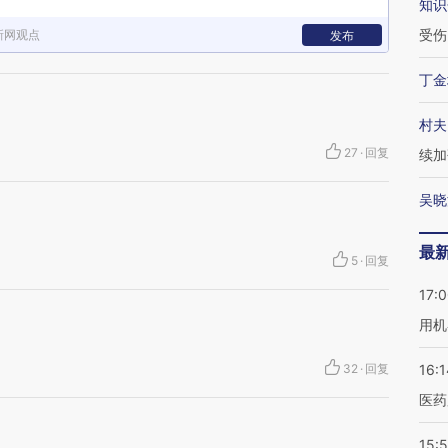
知识
受伤
新网观点
发布
丁金
村夫
27
·
回复
续加
吴晓
最
5
·
回复
17:
用机
32
·
回复
16:1
医药
15:5