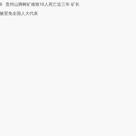
36
贵州山脚树矿难致16人死亡近三年 矿长
被罢免全国人大代表
”还是“人道危
湖北宜昌局部短时降雨
哈尔滨遭遇短时极端强降
撕裂西班牙
128毫米 紧急转移近
雨 3小时累计雨量超80毫
秘鲁纳斯
4000人
米
13人遇难