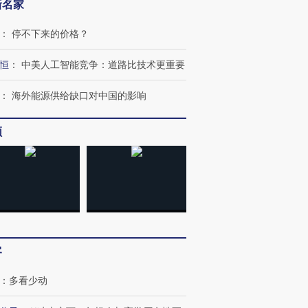
新名家
：
停不下来的价格？
恒
：
中美人工智能竞争：道路比技术更重要
：
海外能源供给缺口对中国的影响
频
客
：
多看少动