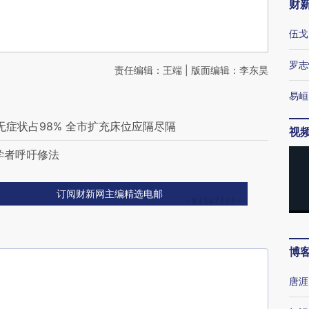
财
伍戈
罗志
责任编辑：王端 | 版面编辑：李东昊
易峘
无症状占98% 全市扩充床位应隔尽隔
视
学者呼吁修法
订阅财新网主编精选电邮
博
唐涯