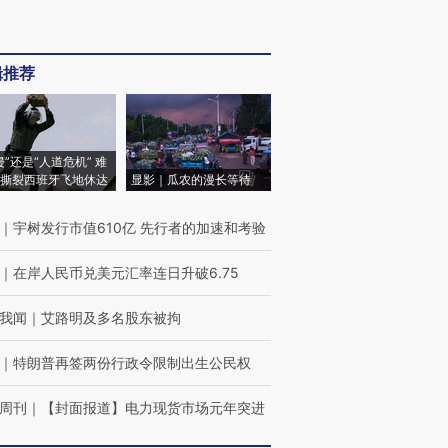
辑推荐
侵”还是“人道危机” 难
撕裂西班牙飞地休达
显影｜瓜农的漫长等待
｜
宇树发行市值610亿 先行者的加速和考验
｜
在岸人民币兑美元汇率连日升破6.75
我闻
｜
艾路明及多名股东被拘
｜
特朗普再签两份行政令限制出生公民权
周刊
｜
【封面报道】电力现货市场元年突进