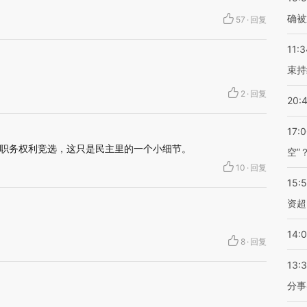
确被
57
·
回复
11:3
束持
2
·
回复
20:
17:
职务权利竞选，这只是民主里的一个小细节。
空”
10
·
回复
15:
资超
14:
8
·
回复
13:
分事