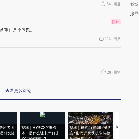
54
·
回复
12:
涉罪
热评
首重任是个问题。
113
·
回复
28
·
回复
查看更多评论
失所者困
视线｜HYROX的吸金
视线｜被称为“蟑螂”的印
视线｜“入侵
高温引发健
术：是什么让中产们甘
度Z世代 用街头抗争将教
机”？难民潮
心“花钱找虐”？
育部长拱下台
飞地休达