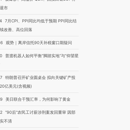
退市
4
7月CPI、PPI同比均低于预期 PPI同比结
续改善、高位回落
46
观势｜离岸信托90天补税窗口期疑问
00
普渡机器人如何平衡“脚踏实地”与“仰望星
？
57
特朗普召开矿业圆桌会 拟向关键矿产投
20亿美元(含视频)
09
美日联合干预汇率，为何影响了黄金
32
“90后”农民工讨薪涉刑案发回重审 因部
实不清