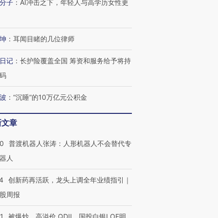
分子
：
AI冲击之下，年轻人与高学历女性更
坤
：
耳闻目睹的几位律师
日记
：
长护险覆盖全国 筹资和服务给予将持
码
波
：
“沉睡”的10万亿元公积金
新文章
00
普渡机器人张涛：人形机器人不会替代专
器人
4
创新药再活跃，龙头上调全年业绩指引｜
股周报
1
被爆炒、高溢价 QDII、国投白银LOF明