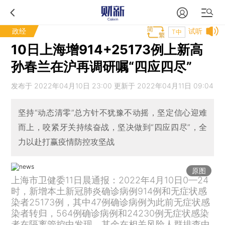
政经
试听
T中
10日上海增914+25173例上新高
孙春兰在沪再调研嘱“四应四尽”
发布于 2022年04月10日 23:00 更新于 2022年04月11日 09:04
坚持“动态清零”总方针不犹豫不动摇，坚定信心迎难
而上，咬紧牙关持续奋战，坚决做到“四应四尽”，全
力以赴打赢疫情防控攻坚战
原图
上海市卫健委11日晨通报：2022年4月10日0—24
时，新增本土新冠肺炎确诊病例914例和无症状感
染者25173例，其中47例确诊病例为此前无症状感
染者转归，564例确诊病例和24230例无症状感染
者在隔离管控中发现，其余在相关风险人群排查中