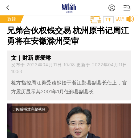
政经
试听
T中
兄弟合伙权钱交易 杭州原书记周江
勇将在安徽滁州受审
文｜财新 唐爱琳
发布于 2022年04月11日 10:08 更新于 2022年04月11日
10:53
检方指控周江勇受贿起始于浙江鄞县副县长任上，官
方履历显示其2001年1月任鄞县副县长
订阅后播放完整视频