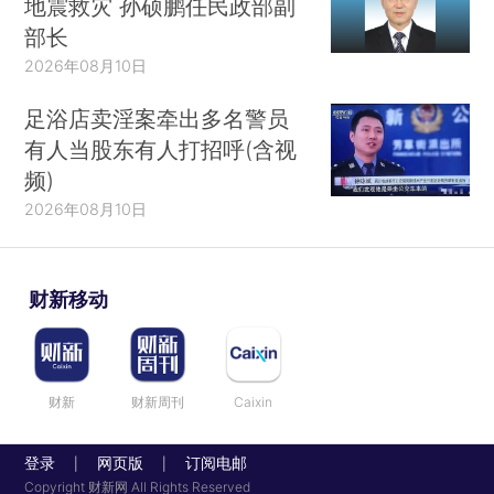
地震救灾 孙硕鹏任民政部副
部长
2026年08月10日
足浴店卖淫案牵出多名警员
有人当股东有人打招呼(含视
频)
2026年08月10日
财新移动
财新
财新周刊
Caixin
登录
网页版
订阅电邮
|
|
Copyright 财新网 All Rights Reserved