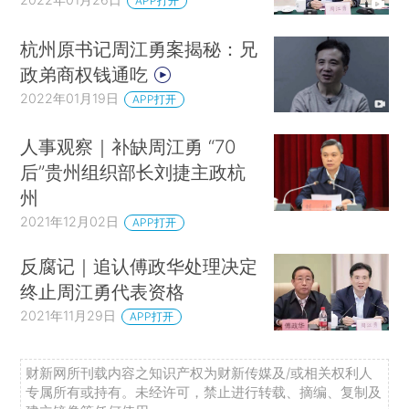
APP打开
杭州原书记周江勇案揭秘：兄
政弟商权钱通吃
2022年01月19日
APP打开
人事观察｜补缺周江勇 “70
后”贵州组织部长刘捷主政杭
州
2021年12月02日
APP打开
反腐记｜追认傅政华处理决定
终止周江勇代表资格
2021年11月29日
APP打开
财新网所刊载内容之知识产权为财新传媒及/或相关权利人
专属所有或持有。未经许可，禁止进行转载、摘编、复制及