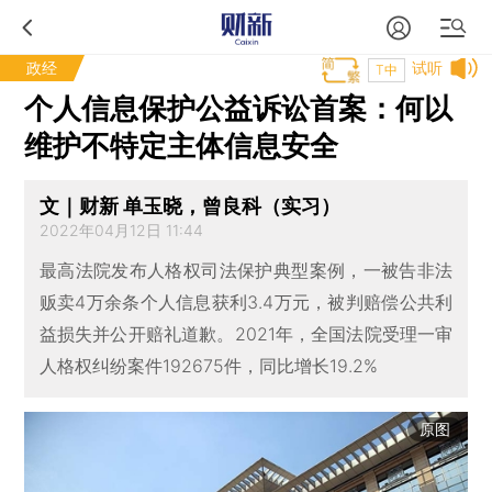
政经
试听
T中
个人信息保护公益诉讼首案：何以
维护不特定主体信息安全
文｜财新 单玉晓，曾良科（实习）
2022年04月12日 11:44
最高法院发布人格权司法保护典型案例，一被告非法
贩卖4万余条个人信息获利3.4万元，被判赔偿公共利
益损失并公开赔礼道歉。2021年，全国法院受理一审
人格权纠纷案件192675件，同比增长19.2%
原图