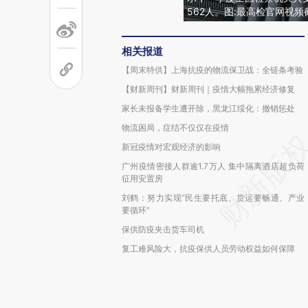
562人。图:最高检官网视频
相关报道
【周末特供】上海抗疫的物流保卫战：全链条考验
【财新周刊】财新周刊｜疫情大幅拖累经济修复
家长未报备学生遭开除，黑龙江绥化：撤销惩处
物流困局，症结不仅仅在疫情
新冠疫情对宏观经济的影响
广州疫情密接人群逾1.7万人 集中隔离酒店超负荷
征用安置房
刘鹤：努力实现“民生要托底、货运要畅通、产业
要循环”
保供防疫夹击货车司机
复工难风险大，抗疫保供人员劳动权益如何保障