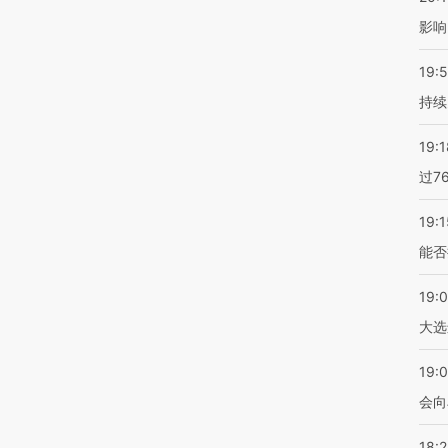
影响
19:5
持续
19:1
过7
19:1
能否
19:
大选
19:0
会向
18: