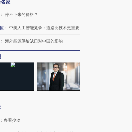
新名家
：
停不下来的价格？
恒
：
中美人工智能竞争：道路比技术更重要
：
海外能源供给缺口对中国的影响
频
客
：
多看少动