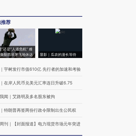
辑推荐
侵”还是“人道危机” 难
撕裂西班牙飞地休达
显影｜瓜农的漫长等待
｜
宇树发行市值610亿 先行者的加速和考验
｜
在岸人民币兑美元汇率连日升破6.75
我闻
｜
艾路明及多名股东被拘
｜
特朗普再签两份行政令限制出生公民权
周刊
｜
【封面报道】电力现货市场元年突进