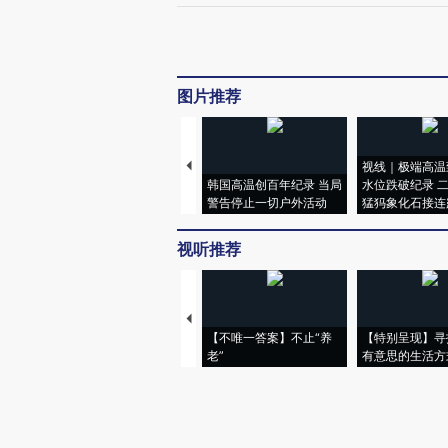
图片推荐
视线｜极端高温
韩国高温创百年纪录 当局
水位跌破纪录 
警告停止一切户外活动
猛犸象化石接连
视听推荐
【不唯一答案】不止“养
【特别呈现】寻
老”
有意思的生活方