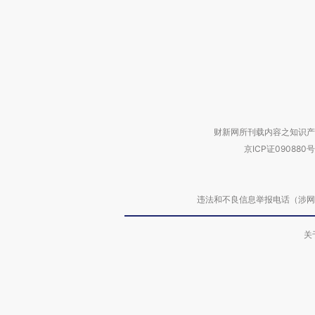
财新网所刊载内容之知识产
京ICP证090880号
违法和不良信息举报电话（涉网络暴力有
关