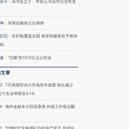
分子
：
AI冲击之下，年轻人与高学历女性更
坤
：
耳闻目睹的几位律师
日记
：
长护险覆盖全国 筹资和服务给予将持
码
跨国走私7万
视线｜被称为“蟑螂”的印
视线｜“入侵”还是“人道危
检体内含3种
度Z世代 用街头抗争将教
机”？难民潮撕裂西班牙
秘鲁纳斯
波
：
“沉睡”的10万亿元公积金
育部长拱下台
飞地休达
13人遇难
新文章
43
7月美国劳动力市场意外放缓 岗位减少
进第四届链博
【商旅对话】华住集团
3万个失业率降至4.1%
技“链”接产
【特别呈现】寻找100种
CFO：不靠规模取胜，华
【特别呈
有意思的生活方式·第三对
住三大增长引擎是什么？
有意思的
14
海外金融专才回流香港 外籍工作签证翻
2
宁德时代宜春锂矿仍处停产状态 其动向