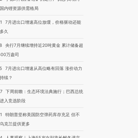
国内锂资源供需格局
1
7月进出口增速高位放缓，价格驱动还能
多久
8
央行7月继续增持近20吨黄金 累计储备超
600万盎司
5
7月进出口增速从高位略有回落 涨价动力
持续？
07
下周前瞻：生态环境法典施行；巴西总统
进入竞选阶段
1
特朗普坚称美国防空弹药库存充足 但不
乌克兰提供更多
24
人事观察｜上海55岁女副市长解冬进京