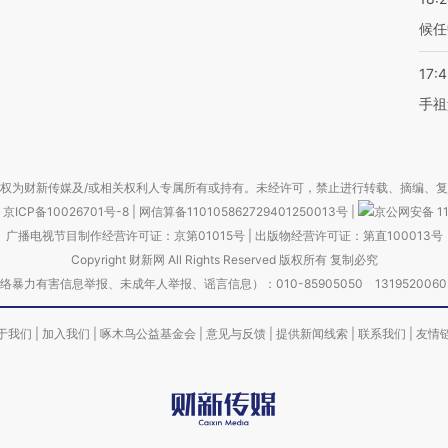
候任
17:
手祖
权为财新传媒及/或相关权利人专属所有或持有。未经许可，禁止进行转载、摘编、
京ICP备10026701号-8
|
网信算备110105862729401250013号
|
京公网安备 11
广播电视节目制作经营许可证：京第01015号
|
出版物经营许可证：第直100013号
Copyright 财新网 All Rights Reserved 版权所有 复制必究
害信息举报、未成年人举报、谣言信息）：010-85905050 13195200605 举报邮
于我们
|
加入我们
|
啄木鸟公益基金会
|
意见与反馈
|
提供新闻线索
|
联系我们
|
友情