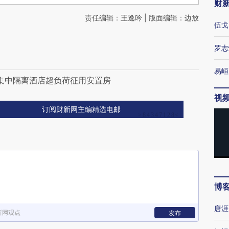
财
责任编辑：王逸吟 | 版面编辑：边放
伍戈
罗志
易峘
 集中隔离酒店超负荷征用安置房
视
订阅财新网主编精选电邮
博
唐涯
新网观点
发布