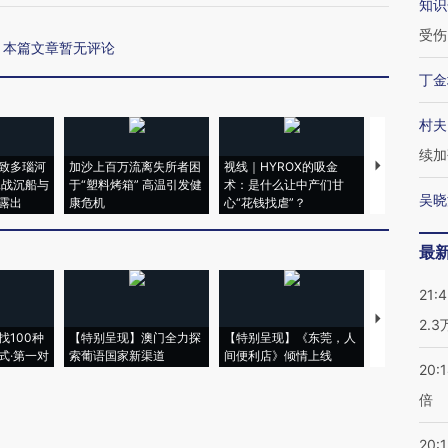
知识
受伤
本篇文章暂无评论
丁金
村夫
续加
致多瑙河
加沙上百万流离失所者困
视线｜HYROX的吸金
马航飞行员
二战沉船与
于“塑料烤箱” 高温引发健
术：是什么让中产们甘
粒摇头丸 尿
吴晓
露出
康危机
心“花钱找虐”？
毒品
最
21:
【推广】走
2.
找100种
【特别呈现】澳门全力探
【特别呈现】《东莞，人
会，让数智科
式·第一对
索葡语国家新渠道
间便利店》倾情上线
业
20:
倍
20:1