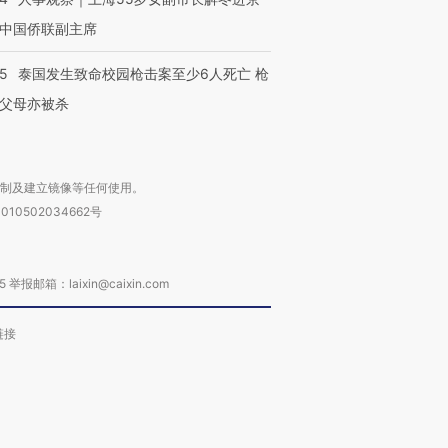
中国侨联副主席
45
泰国发生致命校园枪击案至少6人死亡 枪
父母亦被杀
复制及建立镜像等任何使用。
010502034662号
箱：laixin@caixin.com
链接