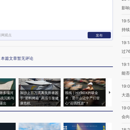
影响
19:5
持续
新网观点
发布
19:1
过7
本篇文章暂无评论
19:1
能否
19:
致多瑙河
加沙上百万流离失所者困
视线｜HYROX的吸金
马航飞行员
大选
二战沉船与
于“塑料烤箱” 高温引发健
术：是什么让中产们甘
粒摇头丸 尿
露出
康危机
心“花钱找虐”？
毒品
19:0
会向
18: