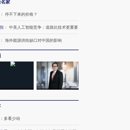
新名家
：
停不下来的价格？
恒
：
中美人工智能竞争：道路比技术更重要
：
海外能源供给缺口对中国的影响
频
客
：
多看少动