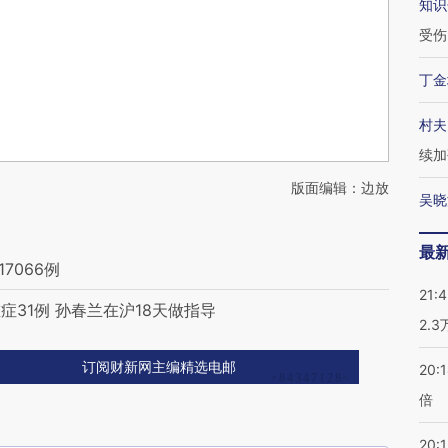
知识
受伤
丁金
村夫
续加
版面编辑：边放
吴晓
最
7066例
21:
症31例 孙春兰在沪18天做指导
2.
订阅财新网主编精选电邮
20:
倍
20:1