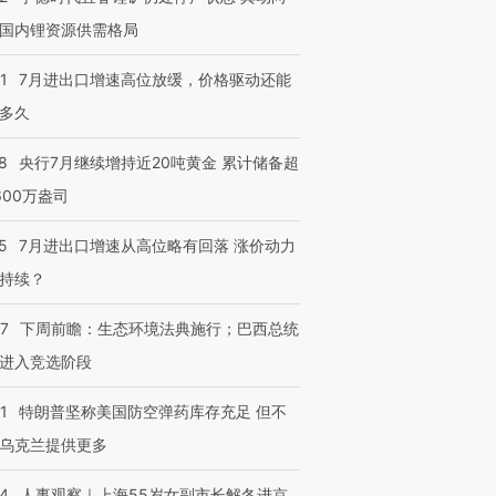
国内锂资源供需格局
1
7月进出口增速高位放缓，价格驱动还能
多久
8
央行7月继续增持近20吨黄金 累计储备超
600万盎司
5
7月进出口增速从高位略有回落 涨价动力
持续？
07
下周前瞻：生态环境法典施行；巴西总统
跨国走私7万
视线｜被称为“蟑螂”的印
视线｜“入侵”还是“人道危
进入竞选阶段
检体内含3种
度Z世代 用街头抗争将教
机”？难民潮撕裂西班牙
秘鲁纳斯
育部长拱下台
飞地休达
13人遇难
1
特朗普坚称美国防空弹药库存充足 但不
乌克兰提供更多
24
人事观察｜上海55岁女副市长解冬进京