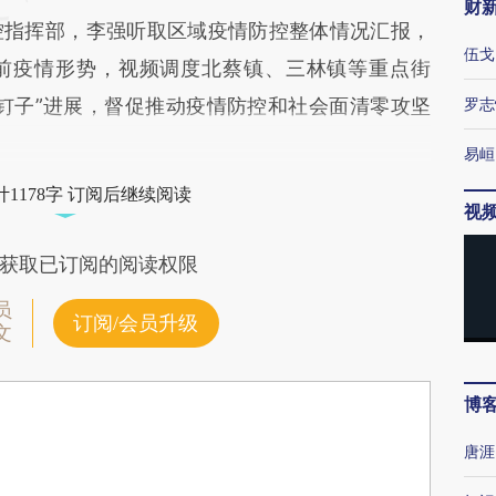
财
指挥部，李强听取区域疫情防控整体情况汇报，
伍戈
前疫情形势，视频调度北蔡镇、三林镇等重点街
钉子”进展，督促推动疫情防控和社会面清零攻坚
罗志
易峘
1178字 订阅后继续阅读
视
获取已订阅的阅读权限
员
订阅/会员升级
文
博
唐涯