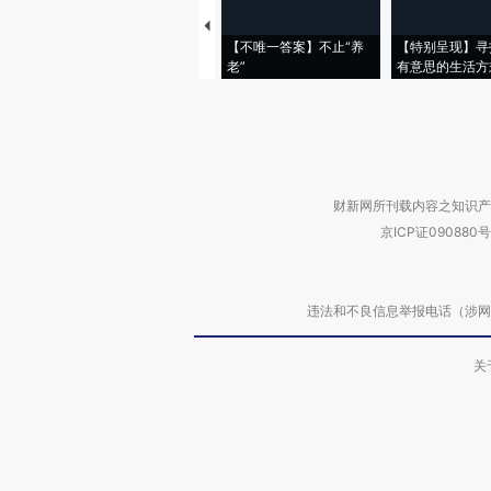
【不唯一答案】不止“养
【特别呈现】寻
老”
有意思的生活方
财新网所刊载内容之知识产
京ICP证090880号
违法和不良信息举报电话（涉网络暴力有
关