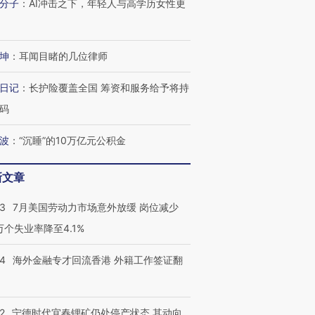
分子
：
AI冲击之下，年轻人与高学历女性更
坤
：
耳闻目睹的几位律师
日记
：
长护险覆盖全国 筹资和服务给予将持
码
波
：
“沉睡”的10万亿元公积金
新文章
43
7月美国劳动力市场意外放缓 岗位减少
3万个失业率降至4.1%
14
海外金融专才回流香港 外籍工作签证翻
2
宁德时代宜春锂矿仍处停产状态 其动向