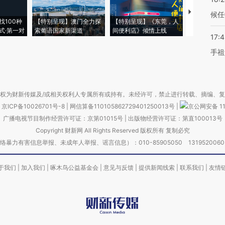
【推广】走
候任
找100种
【特别呈现】澳门全力探
【特别呈现】《东莞，人
会，让数智科
式·第一对
索葡语国家新渠道
间便利店》倾情上线
业
17:
手祖
权为财新传媒及/或相关权利人专属所有或持有。未经许可，禁止进行转载、摘编、
京ICP备10026701号-8
|
网信算备110105862729401250013号
|
京公网安备 11
广播电视节目制作经营许可证：京第01015号
|
出版物经营许可证：第直100013号
Copyright 财新网 All Rights Reserved 版权所有 复制必究
害信息举报、未成年人举报、谣言信息）：010-85905050 13195200605 举报邮
于我们
|
加入我们
|
啄木鸟公益基金会
|
意见与反馈
|
提供新闻线索
|
联系我们
|
友情