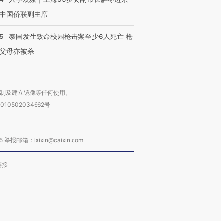
进第四届链博
【商旅对话】华住集团
中国侨联副主席
技“链”接产
【特别呈现】寻找100种
CFO：不靠规模取胜，华
【特别呈
有意思的生活方式·第三对
住三大增长引擎是什么？
有意思的
45
泰国发生致命校园枪击案至少6人死亡 枪
父母亦被杀
复制及建立镜像等任何使用。
010502034662号
箱：laixin@caixin.com
链接