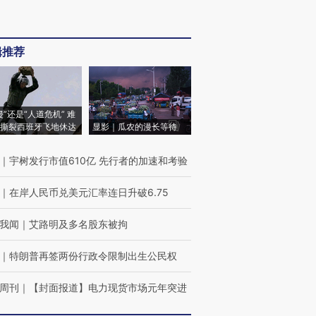
辑推荐
侵”还是“人道危机” 难
撕裂西班牙飞地休达
显影｜瓜农的漫长等待
｜
宇树发行市值610亿 先行者的加速和考验
｜
在岸人民币兑美元汇率连日升破6.75
我闻
｜
艾路明及多名股东被拘
｜
特朗普再签两份行政令限制出生公民权
周刊
｜
【封面报道】电力现货市场元年突进