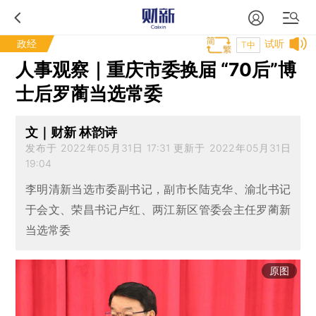
政经
试听
T中
人事观察｜重庆市委换届 “70后”博
士后罗蔺当选常委
文｜财新 林韵诗
发布于 2022年05月31日 17:31 更新于 2022年05月31日
19:04
李明清新当选市委副书记，副市长陆克华、渝北书记
于会文、荣昌书记卢红、两江新区管委会主任罗蔺新
当选常委
原图