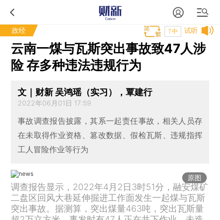
政经
试听
T中
云南一煤与瓦斯突出事故致47人涉
险 存多种违法违规行为
文｜财新 吴鸿瑶（实习），覃建行
2022年06月01日 17:59
事故调查报告披露，其系一起责任事故，相关人员存
在未取得作业资格、篡改数据、假检瓦斯、违规指挥
工人冒险作业等行为
原图
调查报告显示，2022年4月2日3时51分，融安煤矿
二盘区回风大巷延伸掘进工作面发生一起煤与瓦斯
突出事故。据测算，突出煤量463吨，突出瓦斯量
超2万立方米。事发时有47人正在井下作业，未造