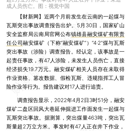
成人员伤亡。图：视觉中国
【财新网】
近两个月前发生在云南的一起煤与
瓦斯突出事故调查报告出炉。5月30日，国家矿山
安全监察局云南局官网公布
镇雄县融安煤矿有限责
任公司
融安煤矿（下称“融安煤矿”）“4·2”煤与瓦斯
突出事故（涉险）调查报告。经认定，该事故是一
起责任事故，有47人涉险，未发生人员伤亡，直接
经济损失19.7万元。融安煤矿相关人员存在未取得
作业资格、篡改数据、假检瓦斯、违规指挥工人冒
险作业等行为。报告建议对17人进行追责。
调查报告显示，2022年4月2日3时51分，融安
煤矿二盘区回风大巷延伸掘进工作面发生一起煤与
瓦斯突出事故。据测算，突出煤量463吨，突出瓦
斯量超2万立方米。事发时有47人正在井下作业，