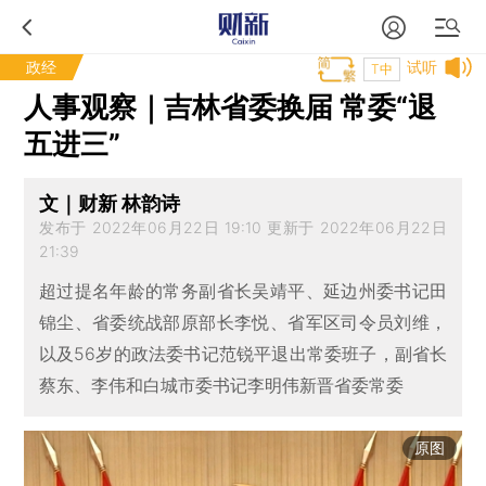
政经
试听
T中
人事观察｜吉林省委换届 常委“退
五进三”
文｜财新 林韵诗
发布于 2022年06月22日 19:10 更新于 2022年06月22日
21:39
超过提名年龄的常务副省长吴靖平、延边州委书记田
锦尘、省委统战部原部长李悦、省军区司令员刘维，
以及56岁的政法委书记范锐平退出常委班子，副省长
蔡东、李伟和白城市委书记李明伟新晋省委常委
原图