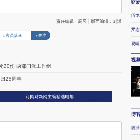
财
伍戈
责任编辑：高昱 | 版面编辑：刘潇
罗志
#官员落马
+关注
易峘
视
20伤 两部门派工作组
归25周年
订阅财新网主编精选电邮
博
唐涯