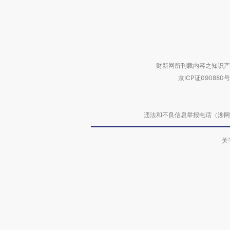
财新网所刊载内容之知识产
京ICP证090880号
违法和不良信息举报电话（涉网络暴力有
关