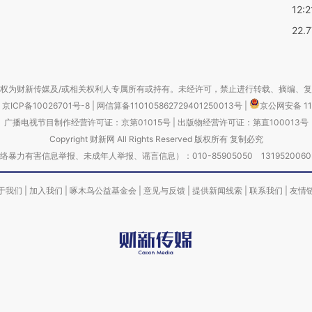
12:2
22.
权为财新传媒及/或相关权利人专属所有或持有。未经许可，禁止进行转载、摘编、
京ICP备10026701号-8
|
网信算备110105862729401250013号
|
京公网安备 11
广播电视节目制作经营许可证：京第01015号
|
出版物经营许可证：第直100013号
Copyright 财新网 All Rights Reserved 版权所有 复制必究
害信息举报、未成年人举报、谣言信息）：010-85905050 13195200605 举报邮
于我们
|
加入我们
|
啄木鸟公益基金会
|
意见与反馈
|
提供新闻线索
|
联系我们
|
友情