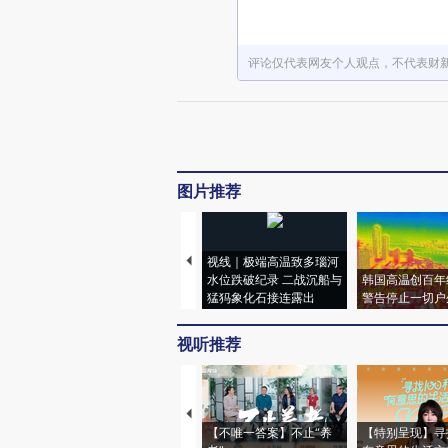
评论仅代表网友个人观点，不代表财
图片推荐
视线｜极端高温致多瑙河
水位跌破纪录 二战沉船与
韩国高温创百年
猛犸象化石接连露出
警告停止一切户
视听推荐
【不唯一答案】不止“养
【特别呈现】寻