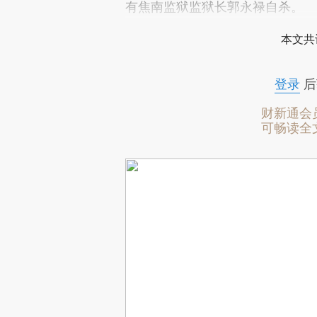
有焦南监狱监狱长郭永禄自杀。
本文共
登录
后
财新通会
可畅读全