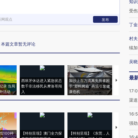
知识
受伤
新网观点
发布
丁金
村夫
本篇文章暂无评论
续加
吴晓
最
西班牙休达进入紧急状态
加沙上百万流离失所者困
马航飞行员
纪录 当局
数千非法移民从摩洛哥闯
于“塑料烤箱” 高温引发健
粒摇头丸 尿
17:
外活动
入
康危机
毒品
渠道
16:
强劲
【推广】走
找100种
【特别呈现】澳门全力探
【特别呈现】《东莞，人
会，让数智科
16: