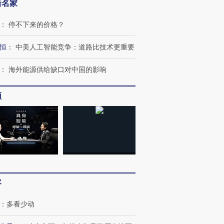
新名家
：
停不下来的价格？
恒
：
中美人工智能竞争：道路比技术更重要
：
海外能源供给缺口对中国的影响
频
客
：
多看少动