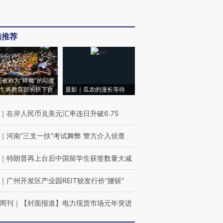
辑推荐
|被称为“蟑螂”的印度
代 将教育部长拱下台
显影｜瓜农的漫长等待
｜
在岸人民币兑美元汇率连日升破6.75
｜
河南“三支一扶”考试舞弊 警方介入侦查
｜
特朗普再上台后中国留学生获签数量大减
｜
广州开发区产业园REIT较发行价“腰斩”
周刊
｜
【封面报道】电力现货市场元年突进