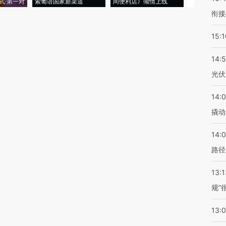
式·第一对
索葡语国家新渠道
间便利店》倾情上线
业
衔接
15:1
14:
光伏
14:
撬动
14:0
路径
13:1
规”
13: