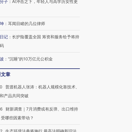
分子
：
AI冲击之下，年轻人与高学历女性更
坤
：
耳闻目睹的几位律师
日记
：
长护险覆盖全国 筹资和服务给予将持
码
波
：
“沉睡”的10万亿元公积金
新文章
跨国走私7万
视线｜HYROX的吸金
视线｜被
检体内含3种
术：是什么让中产们甘
泽连斯基密集出访美英 索
度Z世代
00
普渡机器人张涛：机器人规模化靠技术、
心“花钱找虐”？
要防空导弹“救急”
育部长拱
和产品共同突破
56
财新调查｜7月消费或有反弹、出口维持
 受哪些因素带动？
进第四届链博
【商旅对话】华住集团
技“链”接产
【特别呈现】寻找100种
CFO：不靠规模取胜，华
【特别呈
42
生态环境法典将施行 最高法明确新旧法