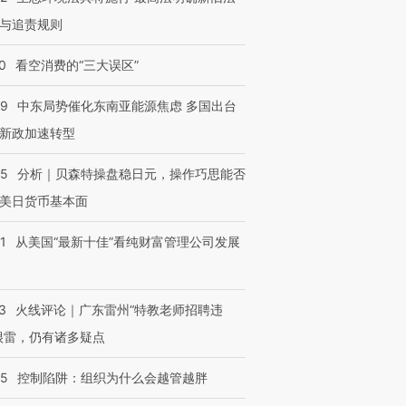
有意思的生活方式·第三对
住三大增长引擎是什么？
有意思的
与追责规则
0
看空消费的“三大误区”
59
中东局势催化东南亚能源焦虑 多国出台
新政加速转型
05
分析｜贝森特操盘稳日元，操作巧思能否
美日货币基本面
1
从美国“最新十佳”看纯财富管理公司发展
3
火线评论｜广东雷州“特教老师招聘违
很雷，仍有诸多疑点
05
控制陷阱：组织为什么会越管越胖