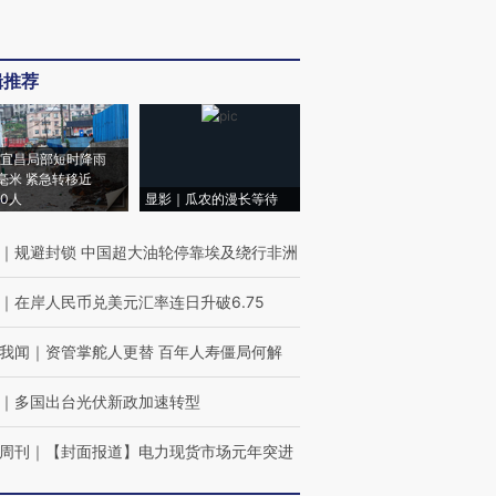
辑推荐
宜昌局部短时降雨
8毫米 紧急转移近
00人
显影｜瓜农的漫长等待
｜
规避封锁 中国超大油轮停靠埃及绕行非洲
｜
在岸人民币兑美元汇率连日升破6.75
我闻
｜
资管掌舵人更替 百年人寿僵局何解
｜
多国出台光伏新政加速转型
周刊
｜
【封面报道】电力现货市场元年突进