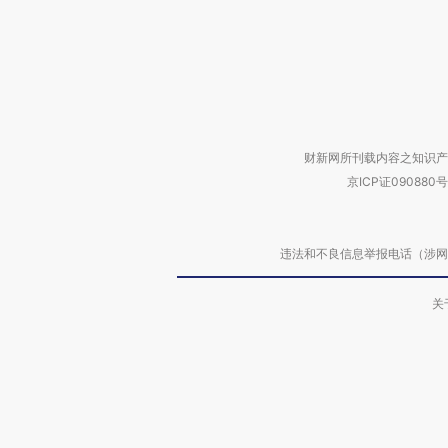
财新网所刊载内容之知识产
京ICP证090880号
违法和不良信息举报电话（涉网络暴力有
关