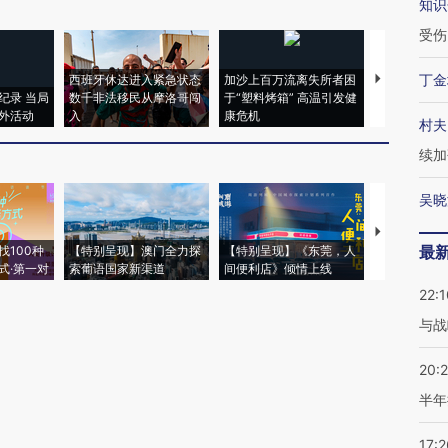
知识
受伤
丁金
西班牙休达进入紧急状态
加沙上百万流离失所者困
视线｜HYR
纪录 当局
数千非法移民从摩洛哥闯
于“塑料烤箱” 高温引发健
术：是什么
外活动
入
康危机
心“花钱找虐
村夫
续加
吴晓
【推广】走
最
找100种
【特别呈现】澳门全力探
【特别呈现】《东莞，人
会，让数智科
式·第一对
索葡语国家新渠道
间便利店》倾情上线
业
22:1
与战
20:
半年
17:2