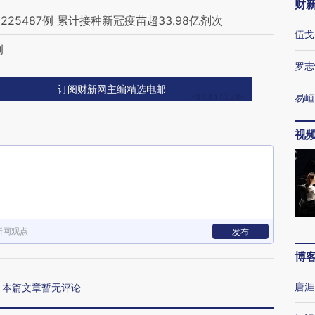
财
5487例 累计接种新冠疫苗超33.98亿剂次
伍戈
例
罗志
订阅财新网主编精选电邮
易峘
视
新网观点
发布
博
唐涯
本篇文章暂无评论