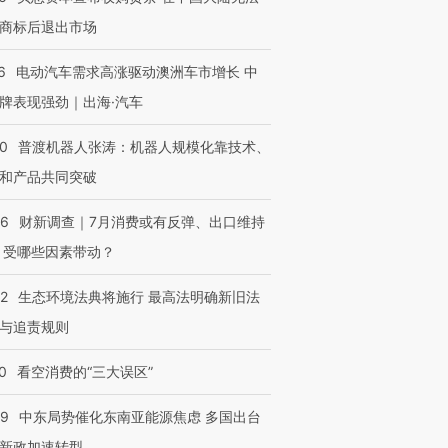
商标后退出市场
6
电动汽车需求高涨驱动澳洲车市增长 中
牌表现强劲｜出海·汽车
00
普渡机器人张涛：机器人规模化靠技术、
和产品共同突破
56
财新调查｜7月消费或有反弹、出口维持
 受哪些因素带动？
42
生态环境法典将施行 最高法明确新旧法
与追责规则
0
看空消费的“三大误区”
59
中东局势催化东南亚能源焦虑 多国出台
新政加速转型