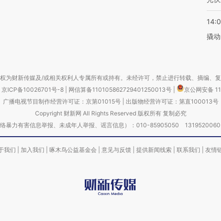
14:
撬动
权为财新传媒及/或相关权利人专属所有或持有。未经许可，禁止进行转载、摘编、
京ICP备10026701号-8
|
网信算备110105862729401250013号
|
京公网安备 11
广播电视节目制作经营许可证：京第01015号
|
出版物经营许可证：第直100013号
Copyright 财新网 All Rights Reserved 版权所有 复制必究
害信息举报、未成年人举报、谣言信息）：010-85905050 13195200605 举报邮
于我们
|
加入我们
|
啄木鸟公益基金会
|
意见与反馈
|
提供新闻线索
|
联系我们
|
友情