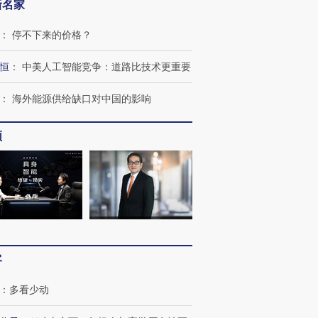
新名家
：
停不下来的价格？
恒
：
中美人工智能竞争：道路比技术更重要
：
海外能源供给缺口对中国的影响
频
客
：
多看少动