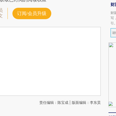
财
员
财
订阅/会员升级
文
写
引
责任编辑：陈宝成 | 版面编辑：李东昊