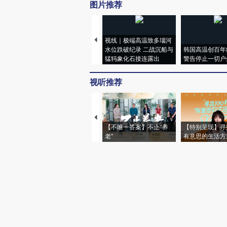
图片推荐
视线｜极端高温致多瑙河
水位跌破纪录 二战沉船与
韩国高温创百年
猛犸象化石接连露出
警告停止一切户
视听推荐
【不唯一答案】不止“养
【特别呈现】寻
老”
有意思的生活方