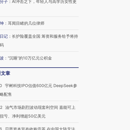
分子
：
AI冲击之下，年轻人与高学历女性更
坤
：
耳闻目睹的几位律师
OX的吸金
马航飞行员跨国走私7万
视线｜被称为“蟑螂”的印
让中产们甘
粒摇头丸 尿检体内含3种
度Z世代 用街头抗争将教
秘鲁纳斯
”？
毒品
育部长拱下台
13人遇难
日记
：
长护险覆盖全国 筹资和服务给予将持
码
波
：
“沉睡”的10万亿元公积金
进第四届链博
【商旅对话】华住集团
新文章
技“链”接产
【特别呈现】寻找100种
CFO：不靠规模取胜，华
【特别呈
有意思的生活方式·第三对
住三大增长引擎是什么？
有意思的
0
宇树科技IPO估值600亿元 DeepSeek参
略配售
22
油气市场剧烈波动现套利空间 嘉能可上
扭亏、净利增超50亿美元
6
贝恩资本宣布收购贡茶 在中国大陆无法