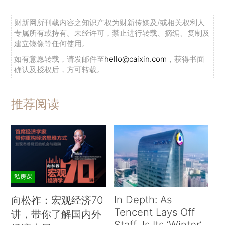
财新网所刊载内容之知识产权为财新传媒及/或相关权利人
专属所有或持有。未经许可，禁止进行转载、摘编、复制及
建立镜像等任何使用。
如有意愿转载，请发邮件至
hello@caixin.com
，获得书面
确认及授权后，方可转载。
推荐阅读
私房课
In Depth: As
向松祚：宏观经济70
Tencent Lays Off
讲，带你了解国内外
Staff, Is Its ‘Winter’