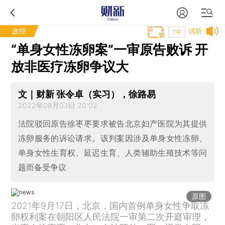
政经
试听
T中
“单身女性冻卵案”一审原告败诉 开
放非医疗冻卵争议大
文｜财新 张令卓（实习），徐路易
2022年08月03日 20:02
法院驳回原告徐枣枣要求被告北京妇产医院为其提供
冻卵服务的诉讼请求。该判案因涉及单身女性冻卵、
单身女性生育权、延迟生育、人类辅助生殖技术等问
题而备受争议
原图
2021年9月17日，北京，国内首例单身女性争取冻
卵权利案在朝阳区人民法院一审第二次开庭审理，