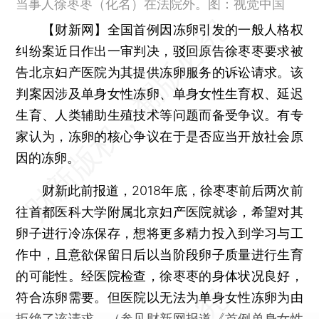
当事人徐枣枣（化名）在法院外。图：视觉中国
【财新网】
全国首例因冻卵引发的一般人格权
纠纷案近日作出一审判决，驳回原告徐枣枣要求被
告北京妇产医院为其提供冻卵服务的诉讼请求。该
判案因涉及单身女性冻卵、单身女性生育权、延迟
生育、人类辅助生殖技术等问题而备受争议。有专
家认为，冻卵的核心争议在于是否应当开放社会原
因的冻卵。
财新此前报道，2018年底，徐枣枣前后两次前
往首都医科大学附属北京妇产医院就诊，希望对其
卵子进行冷冻保存，想将更多精力投入到学习与工
作中，且意欲保留日后以当阶段卵子质量进行生育
的可能性。经医院检查，徐枣枣的身体状况良好，
符合冻卵需要。但医院以无法为单身女性冻卵为由
拒绝了该请求。（参见财新网报道《
首例单身女性