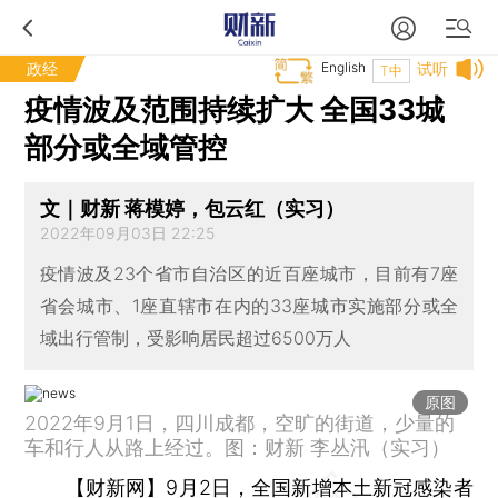
政经
English
试听
T中
疫情波及范围持续扩大 全国33城
部分或全域管控
文｜财新 蒋模婷，包云红（实习）
2022年09月03日 22:25
疫情波及23个省市自治区的近百座城市，目前有7座
省会城市、1座直辖市在内的33座城市实施部分或全
域出行管制，受影响居民超过6500万人
原图
2022年9月1日，四川成都，空旷的街道，少量的
车和行人从路上经过。图：财新 李丛汛（实习）
【财新网】
9月2日，全国新增本土新冠感染者