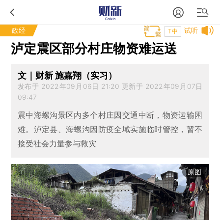
政经
试听
T中
泸定震区部分村庄物资难运送
文｜财新 施嘉翔（实习）
发布于 2022年09月06日 21:20 更新于 2022年09月07日
09:47
震中海螺沟景区内多个村庄因交通中断，物资运输困
难。泸定县、海螺沟因防疫全域实施临时管控，暂不
接受社会力量参与救灾
原图