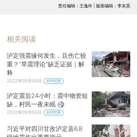
责任编辑：王逸吟 | 版面编辑：李东昊
相关阅读
泸定强震缘何发生，且伤亡较
重？“旱震理论”缺乏证据｜解
释
2022年09月06日
APP打开
泸定震后24小时：震中物资短
缺，村民一夜未眠
2022年09月06日
APP打开
习近平对四川甘孜泸定县6.8