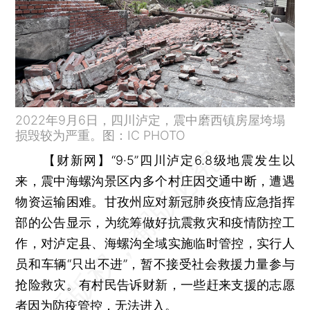
2022年9月6日，四川泸定，震中磨西镇房屋垮塌
损毁较为严重。图：IC PHOTO
【财新网】
“9·5”四川泸定6.8级地震发生以
来，震中海螺沟景区内多个村庄因交通中断，遭遇
物资运输困难。甘孜州应对新冠肺炎疫情应急指挥
部的公告显示，为统筹做好抗震救灾和疫情防控工
作，对泸定县、海螺沟全域实施临时管控，实行人
员和车辆“只出不进”，暂不接受社会救援力量参与
抢险救灾。有村民告诉财新，一些赶来支援的志愿
者因为防疫管控，无法进入。