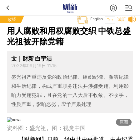
政经
English
试听
T中
用人腐败和用权腐败交织 中铁总盛
光祖被开除党籍
文｜财新 白宇洁
2022年09月19日 11:15
盛光祖严重违反党的政治纪律、组织纪律、廉洁纪律
和生活纪律，构成严重职务违法并涉嫌受贿、利用影
响力受贿犯罪，且在党的十八大后不收敛、不收手，
性质严重，影响恶劣，应予严肃处理
原图
资料图：盛光祖。图：视觉中国
【财新网】
日前，经中共中央批准，中央纪委