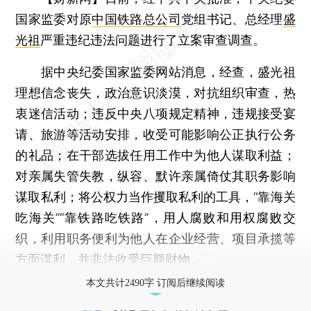
国家监委对原
中国铁路总公司
党组书记、总经理
盛
光祖
严重违纪违法问题进行了立案审查调查。
据中央纪委国家监委网站消息，经查，盛光祖
理想信念丧失，政治意识淡漠，对抗组织审查，热
衷迷信活动；违反中央八项规定精神，违规接受宴
请、旅游等活动安排，收受可能影响公正执行公务
的礼品；在干部选拔任用工作中为他人谋取利益；
对亲属失管失教，纵容、默许亲属倚仗其职务影响
谋取私利；将公权力当作攫取私利的工具，“靠海关
吃海关”“靠铁路吃铁路”，用人腐败和用权腐败交
织，利用职务便利为他人在企业经营、项目承揽等
方面谋利，并非法收受巨额财物。
本文共计2490字 订阅后继续阅读