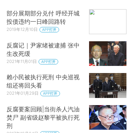
部分展期部分兑付 呼经开城
投债违约一日峰回路转
2019年12月10日
APP打开
反腐记｜尹家绪被逮捕 张中
生改死缓
2021年11月01日
APP打开
赖小民被执行死刑 中央巡视
组还将回头看
2021年01月29日
APP打开
反腐要案回顾|当街杀人汽油
焚尸 副省级赵黎平被执行死
刑