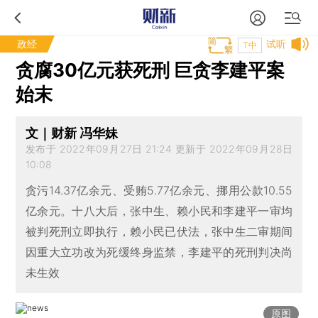
政经
试听
T中
贪腐30亿元获死刑 巨贪李建平案
始末
文｜财新 冯华妹
发布于 2022年09月27日 21:24 更新于 2022年09月28日
10:08
贪污14.37亿余元、受贿5.77亿余元、挪用公款10.55
亿余元。十八大后，张中生、赖小民和李建平一审均
被判死刑立即执行，赖小民已伏法，张中生二审期间
因重大立功改为死缓终身监禁，李建平的死刑判决尚
未生效
原图