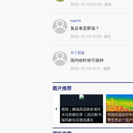
2022-10-15 00:09 · 温州
macht
复必泰是辉瑞？
2022-10-14 10:23 · 保定
为了部落
国内啥时候可接种
2022-10-14 10:11 · 成都
图片推荐
视线｜极端高温致多瑙河
水位跌破纪录 二战沉船与
韩国高温创百年
猛犸象化石接连露出
警告停止一切户