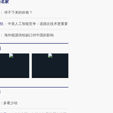
新名家
：
停不下来的价格？
恒
：
中美人工智能竞争：道路比技术更重要
：
海外能源供给缺口对中国的影响
频
客
：
多看少动