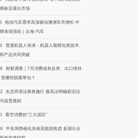
商标后退出市场
6
电动汽车需求高涨驱动澳洲车市增长 中
牌表现强劲｜出海·汽车
00
普渡机器人张涛：机器人规模化靠技术、
和产品共同突破
56
财新调查｜7月消费或有反弹、出口维持
 受哪些因素带动？
42
生态环境法典将施行 最高法明确新旧法
与追责规则
OX的吸金
马航飞行员跨国走私7万
视线｜被称为“蟑螂”的印
0
看空消费的“三大误区”
让中产们甘
粒摇头丸 尿检体内含3种
度Z世代 用街头抗争将教
秘鲁纳斯
”？
毒品
育部长拱下台
13人遇难
59
中东局势催化东南亚能源焦虑 多国出台
新政加速转型