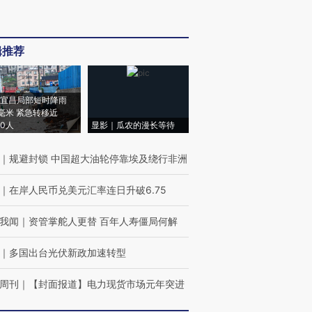
辑推荐
宜昌局部短时降雨
8毫米 紧急转移近
00人
显影｜瓜农的漫长等待
｜
规避封锁 中国超大油轮停靠埃及绕行非洲
｜
在岸人民币兑美元汇率连日升破6.75
我闻
｜
资管掌舵人更替 百年人寿僵局何解
｜
多国出台光伏新政加速转型
周刊
｜
【封面报道】电力现货市场元年突进