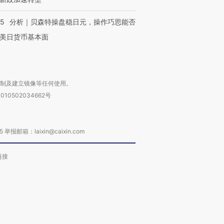
05
分析｜贝森特操盘稳日元，操作巧思能否
进第四届链博
美日货币基本面
【商旅对话】华住集团
技“链”接产
【特别呈现】寻找100种
CFO：不靠规模取胜，华
【特别呈
有意思的生活方式·第三对
住三大增长引擎是什么？
有意思的
复制及建立镜像等任何使用。
010502034662号
箱：laixin@caixin.com
链接