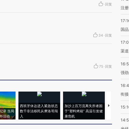
·
回复
注册
17:1
国品
34
·
回复
17:
渠道
16:
75
·
回复
强劲
16:
衔接
西班牙休达进入紧急状态
加沙上百万流离失所者困
视线｜HYR
15:1
纪录 当局
数千非法移民从摩洛哥闯
于“塑料烤箱” 高温引发健
术：是什么
外活动
入
康危机
心“花钱找虐
14:
光伏