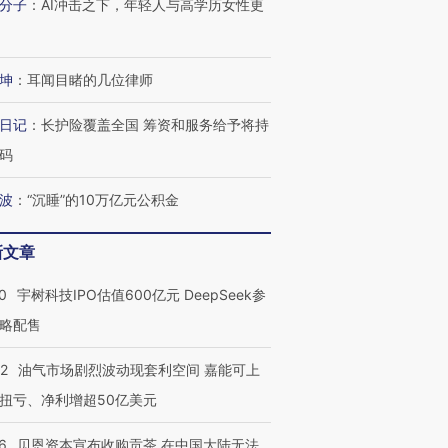
分子
：
AI冲击之下，年轻人与高学历女性更
坤
：
耳闻目睹的几位律师
日记
：
长护险覆盖全国 筹资和服务给予将持
码
波
：
“沉睡”的10万亿元公积金
新文章
0
宇树科技IPO估值600亿元 DeepSeek参
略配售
22
油气市场剧烈波动现套利空间 嘉能可上
扭亏、净利增超50亿美元
6
贝恩资本宣布收购贡茶 在中国大陆无法