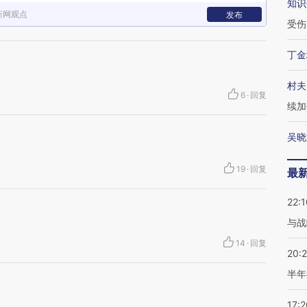
知识
新网观点
发布
受伤
丁金
村夫
6
·
回复
续加
吴晓
19
·
回复
最
22:1
与战
14
·
回复
20:
半年
17:2