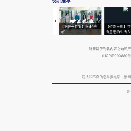
视听推荐
【不唯一答案】不止“养
【特别呈现】寻
老”
有意思的生活方
财新网所刊载内容之知识产
京ICP证090880号
违法和不良信息举报电话（涉网络暴力有
关