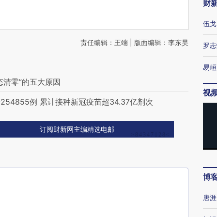
财
伍戈
责任编辑：王端 | 版面编辑：李东昊
罗志
易峘
态清零”的五大原因
视
4855例 累计接种新冠疫苗超34.37亿剂次
订阅财新网主编精选电邮
博
唐涯