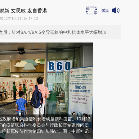
财新 文思敏 发自香港
试听
2022年10月14日 17:20
，针对BA.4/BA.5变异毒株的中和抗体水平大幅增加
特区政府增加渠道便利长者幼童接种疫苗。10月13
下的疫苗联合科学委员会与行政长官专家顾问团
二价新冠疫苗作为第四针加强针。图：中新社记