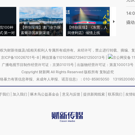
14:
【推广】走
撬动
找100种
【特别呈现】澳门全力探
【特别呈现】《东莞，人
会，让数智科
式·第一对
索葡语国家新渠道
间便利店》倾情上线
业
权为财新传媒及/或相关权利人专属所有或持有。未经许可，禁止进行转载、摘编、
京ICP备10026701号-8
|
网信算备110105862729401250013号
|
京公网安备 11
广播电视节目制作经营许可证：京第01015号
|
出版物经营许可证：第直100013号
Copyright 财新网 All Rights Reserved 版权所有 复制必究
害信息举报、未成年人举报、谣言信息）：010-85905050 13195200605 举报邮
于我们
|
加入我们
|
啄木鸟公益基金会
|
意见与反馈
|
提供新闻线索
|
联系我们
|
友情