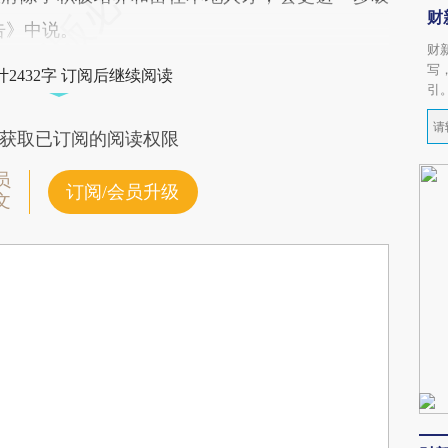
财
告》中说。
财
写
2432字 订阅后继续阅读
引
获取已订阅的阅读权限
员
订阅/会员升级
文