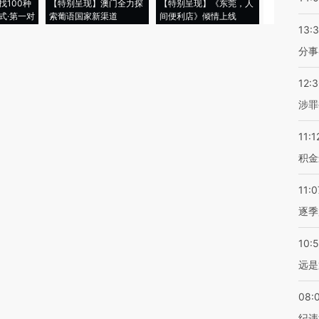
找100种
【特别呈现】澳门全力探
【特别呈现】《东莞，人
会，让数智科
式·第一对
索葡语国家新渠道
间便利店》倾情上线
业
13:
分事
12:
涉罪
11:1
积金
11:0
逐季
10:
远是
08:
纪违