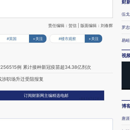
财
伍戈
责任编辑：贺信 | 版面编辑：刘春辉
罗志
#英国
+关注
#楼市观察
+关注
易峘
视
6515例 累计接种新冠疫苗超34.38亿剂次
或涉职场升迁受阻报复
订阅财新网主编精选电邮
博
唐涯