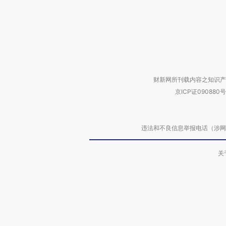
财新网所刊载内容之知识产
京ICP证090880号
违法和不良信息举报电话（涉网络暴力有
关