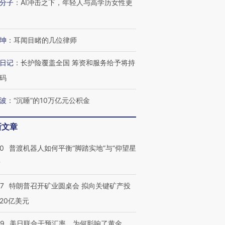
分子
：
AI冲击之下，年轻人与高学历女性更
坤
：
耳闻目睹的几位律师
日记
：
长护险覆盖全国 筹资和服务给予将持
码
波
：
“沉睡”的10万亿元公积金
新文章
跨国走私7万
视线｜被称为“蟑螂”的印
视线｜“入侵”还是“人道危
00
普渡机器人如何平衡“脚踏实地”与“仰望星
检体内含3种
度Z世代 用街头抗争将教
机”？难民潮撕裂西班牙
秘鲁纳斯
育部长拱下台
飞地休达
13人遇难
？
57
特朗普召开矿业圆桌会 拟向关键矿产投
20亿美元
进第四届链博
【商旅对话】华住集团
09
美日联合干预汇率，为何影响了黄金