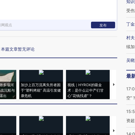
知识
受伤
丁金
新网观点
发布
村夫
续加
本篇文章暂无评论
吴晓
最
致多瑙河
加沙上百万流离失所者困
视线｜HYROX的吸金
马航飞行员
17:
二战沉船与
于“塑料烤箱” 高温引发健
术：是什么让中产们甘
粒摇头丸 尿
露出
康危机
心“花钱找虐”？
毒品
空”
15:
资超
【推广】走
14: