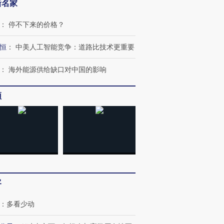
新名家
：
停不下来的价格？
恒
：
中美人工智能竞争：道路比技术更重要
：
海外能源供给缺口对中国的影响
频
客
：
多看少动