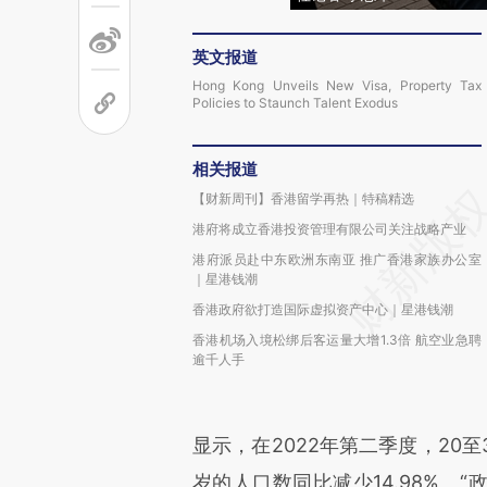
英文报道
Hong Kong Unveils New Visa, Property Tax
Policies to Staunch Talent Exodus
相关报道
【财新周刊】香港留学再热｜特稿精选
港府将成立香港投资管理有限公司关注战略产业
港府派员赴中东欧洲东南亚 推广香港家族办公室
｜星港钱潮
香港政府欲打造国际虚拟资产中心｜星港钱潮
香港机场入境松绑后客运量大增1.3倍 航空业急聘
逾千人手
显示，在2022年第二季度，20
岁的人口数同比减少14.98%。