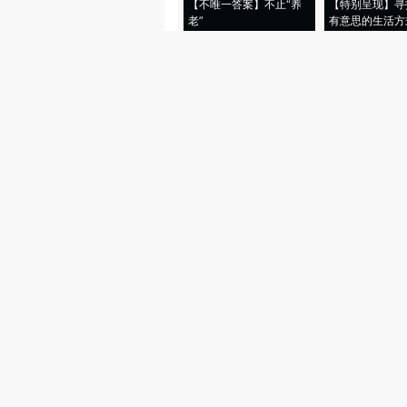
【不唯一答案】不止“养
【特别呈现】寻
老”
有意思的生活方