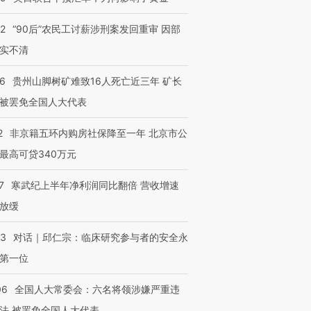
技“链”接产
【特别呈现】寻找100种
CFO：不靠规模取胜，华
【特别呈
有意思的生活方式·第三对
住三大增长引擎是什么？
有意思的
32
“90后”农民工讨薪涉刑案发回重审 因部
实不清
36
贵州山脚树矿难致16人死亡近三年 矿长
被罢免全国人大代表
2
非京籍五环内购房社保降至一年 北京市公
最高可贷340万元
7
寒武纪上半年净利润同比翻倍 营收增速
放缓
53
对话｜邱仁宗：临床研究参与者的安全永
第一位
06
全国人大常委会：六名将领涉嫌严重违
法 被罢免全国人大代表