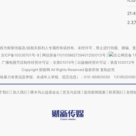
21:
2.
权为财新传媒及/或相关权利人专属所有或持有。未经许可，禁止进行转载、摘编、
京ICP备10026701号-8
|
网信算备110105862729401250013号
|
京公网安备 11
广播电视节目制作经营许可证：京第01015号
|
出版物经营许可证：第直100013号
Copyright 财新网 All Rights Reserved 版权所有 复制必究
害信息举报、未成年人举报、谣言信息）：010-85905050 13195200605 举报邮
于我们
|
加入我们
|
啄木鸟公益基金会
|
意见与反馈
|
提供新闻线索
|
联系我们
|
友情