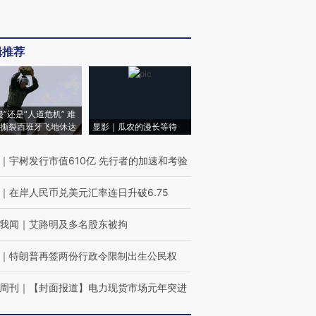
辑推荐
侵”还是“人道危机” 难
撕裂西班牙飞地休达
显影｜瓜农的漫长等待
｜
宇树发行市值610亿 先行者的加速和考验
｜
在岸人民币兑美元汇率连日升破6.75
我闻
｜
艾路明及多名股东被拘
｜
特朗普再签两份行政令限制出生公民权
周刊
｜
【封面报道】电力现货市场元年突进