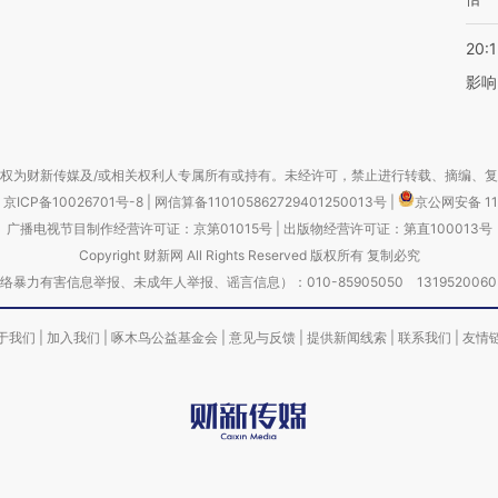
20:1
影响
权为财新传媒及/或相关权利人专属所有或持有。未经许可，禁止进行转载、摘编、
京ICP备10026701号-8
|
网信算备110105862729401250013号
|
京公网安备 11
广播电视节目制作经营许可证：京第01015号
|
出版物经营许可证：第直100013号
Copyright 财新网 All Rights Reserved 版权所有 复制必究
害信息举报、未成年人举报、谣言信息）：010-85905050 13195200605 举报邮
于我们
|
加入我们
|
啄木鸟公益基金会
|
意见与反馈
|
提供新闻线索
|
联系我们
|
友情