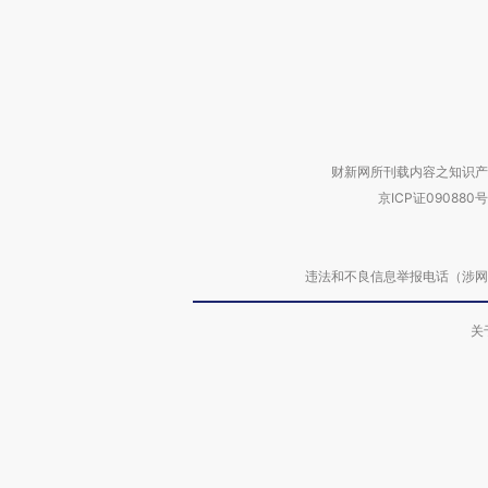
财新网所刊载内容之知识产
京ICP证090880号
违法和不良信息举报电话（涉网络暴力有
关