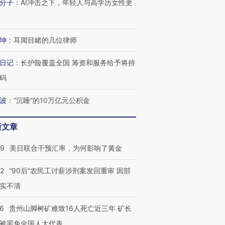
分子
：
AI冲击之下，年轻人与高学历女性更
坤
：
耳闻目睹的几位律师
日记
：
长护险覆盖全国 筹资和服务给予将持
码
跨国走私7万
视线｜被称为“蟑螂”的印
视线｜“入侵”还是“人道危
波
：
“沉睡”的10万亿元公积金
检体内含3种
度Z世代 用街头抗争将教
机”？难民潮撕裂西班牙
秘鲁纳斯
育部长拱下台
飞地休达
13人遇难
新文章
09
美日联合干预汇率，为何影响了黄金
32
“90后”农民工讨薪涉刑案发回重审 因部
进第四届链博
【商旅对话】华住集团
技“链”接产
【特别呈现】寻找100种
CFO：不靠规模取胜，华
【特别呈
实不清
有意思的生活方式·第三对
住三大增长引擎是什么？
有意思的
36
贵州山脚树矿难致16人死亡近三年 矿长
被罢免全国人大代表