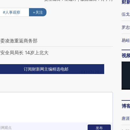
财
#人事观察
+关注
伍戈
罗志
常委凌激重返商务部
易峘
安全局局长 14岁上北大
视
订阅财新网主编精选电邮
博
唐涯
新网观点
发布