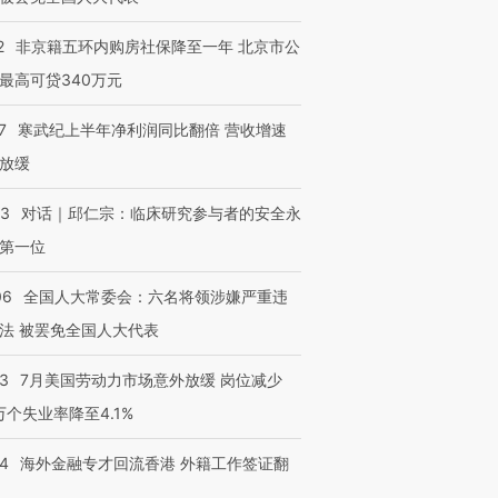
2
非京籍五环内购房社保降至一年 北京市公
最高可贷340万元
7
寒武纪上半年净利润同比翻倍 营收增速
放缓
53
对话｜邱仁宗：临床研究参与者的安全永
第一位
06
全国人大常委会：六名将领涉嫌严重违
法 被罢免全国人大代表
43
7月美国劳动力市场意外放缓 岗位减少
3万个失业率降至4.1%
14
海外金融专才回流香港 外籍工作签证翻