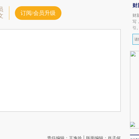
财
员
订阅/会员升级
文
财
写
引
责任编辑：王逸吟 | 版面编辑：肖子何