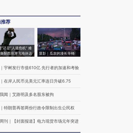
辑推荐
侵”还是“人道危机” 难
撕裂西班牙飞地休达
显影｜瓜农的漫长等待
｜
宇树发行市值610亿 先行者的加速和考验
｜
在岸人民币兑美元汇率连日升破6.75
我闻
｜
艾路明及多名股东被拘
｜
特朗普再签两份行政令限制出生公民权
周刊
｜
【封面报道】电力现货市场元年突进