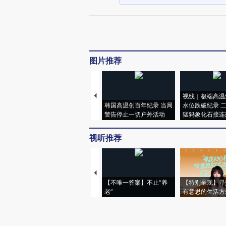
图片推荐
视线｜极端高温
韩国高温创百年纪录 当局
水位跌破纪录 
警告停止一切户外活动
猛犸象化石接连
视听推荐
【不唯一答案】不止“养
【特别呈现】寻
老”
有意思的生活方