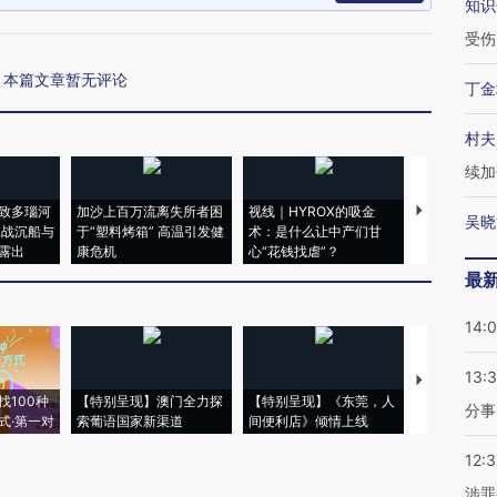
知识
受伤
本篇文章暂无评论
丁金
村夫
续加
致多瑙河
加沙上百万流离失所者困
视线｜HYROX的吸金
马航飞行员
吴晓
二战沉船与
于“塑料烤箱” 高温引发健
术：是什么让中产们甘
粒摇头丸 尿
露出
康危机
心“花钱找虐”？
毒品
最
14:
13:
【推广】走
找100种
【特别呈现】澳门全力探
【特别呈现】《东莞，人
会，让数智科
分事
式·第一对
索葡语国家新渠道
间便利店》倾情上线
业
12:
涉罪