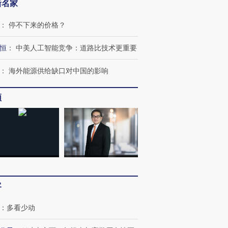
新名家
：
停不下来的价格？
恒
：
中美人工智能竞争：道路比技术更重要
：
海外能源供给缺口对中国的影响
频
客
：
多看少动