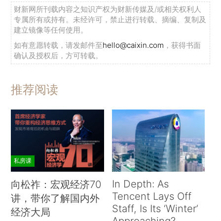
财新网所刊载内容之知识产权为财新传媒及/或相关权利人
专属所有或持有。未经许可，禁止进行转载、摘编、复制及
建立镜像等任何使用。
如有意愿转载，请发邮件至
hello@caixin.com
，获得书面
确认及授权后，方可转载。
推荐阅读
私房课
In Depth: As
向松祚：宏观经济70
Tencent Lays Off
讲，带你了解国内外
Staff, Is Its ‘Winter’
经济大局
Approaching?