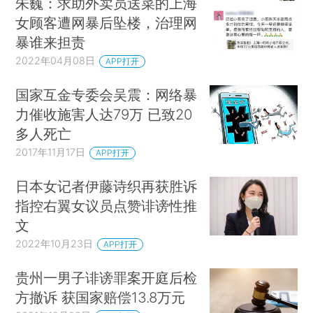
朱巍：求助外卖员送菜的上海
女顾客遭网暴后坠楼，治理网
暴谁来担责
2022年04月08日
APP打开
国家互金专委会吴震：网络暴
力催收施害人达79万 已致20
多人死亡
2017年11月17日
APP打开
日本女记者伊藤诗织再获胜诉
指控右翼女议员点赞诽谤性推
文
2022年10月23日
APP打开
贵州一男子诽谤罪案开庭后检
方撤诉 获国家赔偿13.8万元