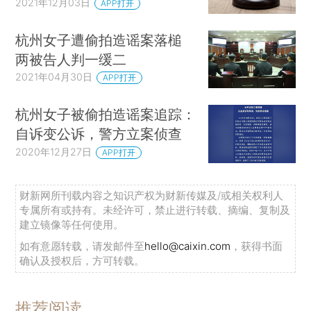
2021年12月03日
APP打开
杭州女子遭偷拍造谣案落槌
两被告人判一缓二
2021年04月30日
APP打开
杭州女子被偷拍造谣案追踪：
自诉变公诉，警方立案侦查
2020年12月27日
APP打开
财新网所刊载内容之知识产权为财新传媒及/或相关权利人
专属所有或持有。未经许可，禁止进行转载、摘编、复制及
建立镜像等任何使用。
如有意愿转载，请发邮件至
hello@caixin.com
，获得书面
确认及授权后，方可转载。
推荐阅读