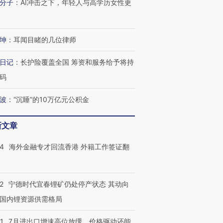
分子
：
AI冲击之下，年轻人与高学历女性更
坤
：
耳闻目睹的几位律师
日记
：
长护险覆盖全国 筹资和服务给予将持
码
波
：
“沉睡”的10万亿元公积金
新文章
14
海外金融专才回流香港 外籍工作签证翻
2
宁德时代宜春锂矿仍处停产状态 其动向
国内锂资源供需格局
1
7月进出口增速高位放缓，价格驱动还能