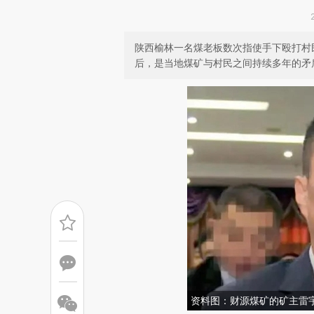
陕西榆林一名煤老板数次指使手下殴打村
后，是当地煤矿与村民之间持续多年的矛
资料图：财源煤矿的矿主雷