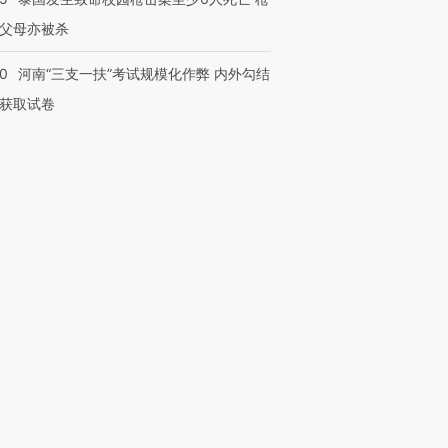
父母亦被杀
40
河南“三支一扶”考试规模化作弊 内外勾结
获取试卷
跨国走私7万
视线｜被称为“蟑螂”的印
视线｜“入侵”还是“人道危
检体内含3种
度Z世代 用街头抗争将教
机”？难民潮撕裂西班牙
秘鲁纳斯
育部长拱下台
飞地休达
13人遇难