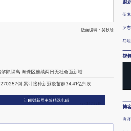
财
伍戈
罗志
版面编辑：吴秋晗
易峘
视
者解除隔离 海珠区连续两日无社会面新增
0257例 累计接种新冠疫苗超34.41亿剂次
订阅财新网主编精选电邮
博
唐涯