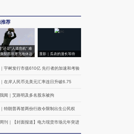
辑推荐
侵”还是“人道危机” 难
撕裂西班牙飞地休达
显影｜瓜农的漫长等待
｜
宇树发行市值610亿 先行者的加速和考验
｜
在岸人民币兑美元汇率连日升破6.75
我闻
｜
艾路明及多名股东被拘
｜
特朗普再签两份行政令限制出生公民权
周刊
｜
【封面报道】电力现货市场元年突进