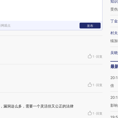
知识
受伤
丁金
新网观点
发布
村夫
续加
吴晓
1
·
回复
最
20:
1
·
回复
倍
20:1
影响
，漏洞这么多，需要一个灵活但又公正的法律
1
·
回复
19:5