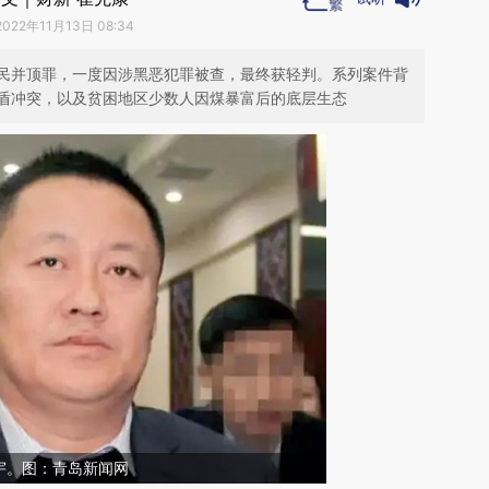
2022年11月13日 08:34
民并顶罪，一度因涉黑恶犯罪被查，最终获轻判。系列案件背
盾冲突，以及贫困地区少数人因煤暴富后的底层生态
宇。图：青岛新闻网