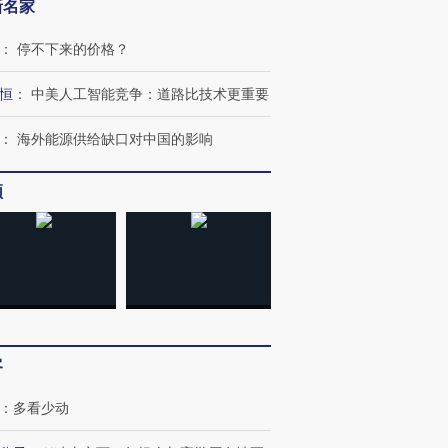
新名家
：
停不下来的价格？
恒
：
中美人工智能竞争：道路比技术更重要
：
海外能源供给缺口对中国的影响
频
客
：
多看少动