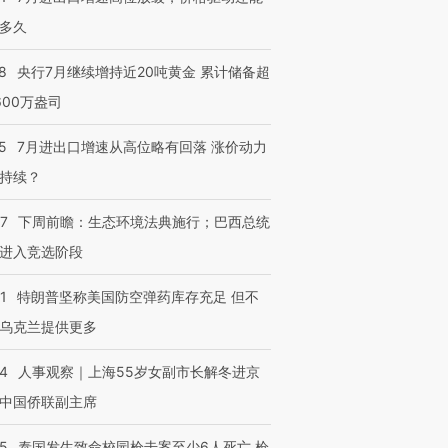
多久
8
央行7月继续增持近20吨黄金 累计储备超
600万盎司
5
7月进出口增速从高位略有回落 涨价动力
持续？
07
下周前瞻：生态环境法典施行；巴西总统
进入竞选阶段
1
特朗普坚称美国防空弹药库存充足 但不
乌克兰提供更多
24
人事观察｜上海55岁女副市长解冬进京
中国侨联副主席
45
泰国发生致命校园枪击案至少6人死亡 枪