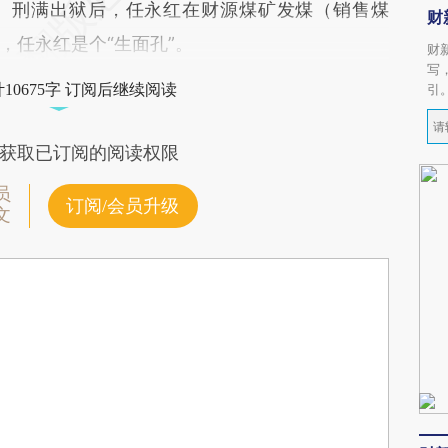
。刑满出狱后，任永红在财源煤矿发煤（销售煤
财
，任永红是个“生面孔”。
财
写
10675字 订阅后继续阅读
引
获取已订阅的阅读权限
员
订阅/会员升级
文