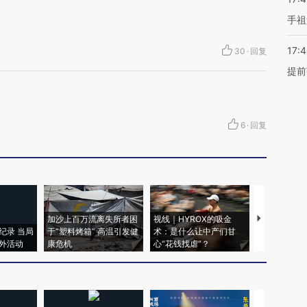
手祖
17:
30
·
回复
提前
6
·
回复
加沙上百万流离失所者困
视线｜HYROX的吸金
马航飞行员
纪录 当局
于“塑料烤箱” 高温引发健
术：是什么让中产们甘
粒摇头丸 尿
外活动
康危机
心“花钱找虐”？
毒品