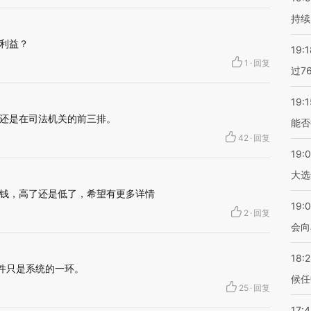
持续
利益？
19:1
1
·
回复
过7
19:1
还是在司法机关的前三排。
能否
42
·
回复
19:
大选
钱，高了还是低了，希望有更多详情
19:0
2
·
回复
会向
18:
件只是系统的一环。
候任
25
·
回复
17: