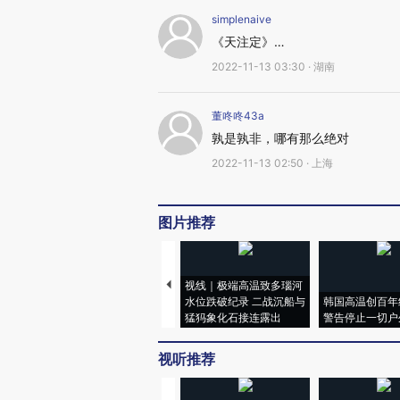
simplenaive
《天注定》…
2022-11-13 03:30 · 湖南
董咚咚43a
孰是孰非，哪有那么绝对
2022-11-13 02:50 · 上海
图片推荐
视线｜极端高温致多瑙河
水位跌破纪录 二战沉船与
韩国高温创百年
猛犸象化石接连露出
警告停止一切户
视听推荐