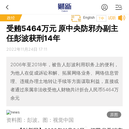
政经
English
试听
T中
受贿5464万元 原中央防邪办副主
任彭波获刑14年
2022年11月24日 17:11
2006年至2018年，被告人彭波利用职务上的便利，
为他人在促成诉讼和解、拓展网络业务、网络信息管
理、违规办理土地转让手续等方面谋取利益，直接或
者通过亲属非法收受他人财物共计折合人民币5464万
余元
原图
资料图：彭波。图：视觉中国