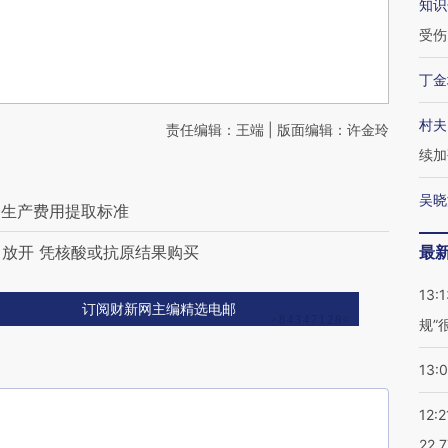
知识
受伤
丁金
村夫
责任编辑：王端 | 版面编辑：许金玲
续加
吴晓
全生产费用提取标准
网售放开 凭核酸或抗原结果购买
最
13:1
订阅财新网主编精选电邮
规”
13:
12:2
22.