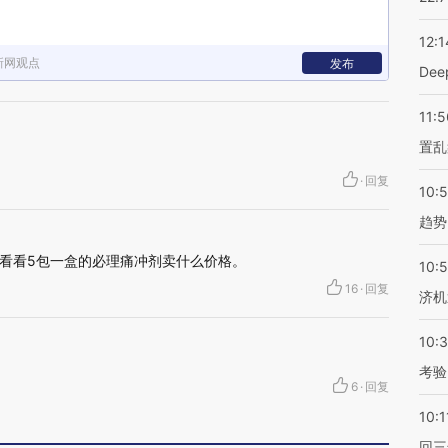
12:1
新网观点
发布
De
11:5
置乱
·
回复
10:
趋势
看看5包一盒的必理痛冲剂卖什么价格。
10:
16
·
回复
济机
10:
考验
6
·
回复
10:1
回三