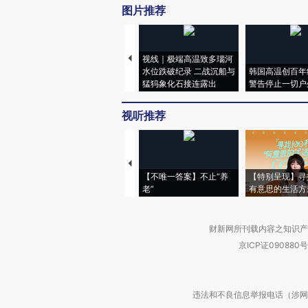
图片推荐
视线｜极端高温致多瑙河
水位跌破纪录 二战沉船与
韩国高温创百年
猛犸象化石接连露出
警告停止一切户
视听推荐
【不唯一答案】不止“养
【特别呈现】寻
老”
有意思的生活方
财新网所刊载内容之知识产
京ICP证090880号
违法和不良信息举报电话（涉网络暴力有