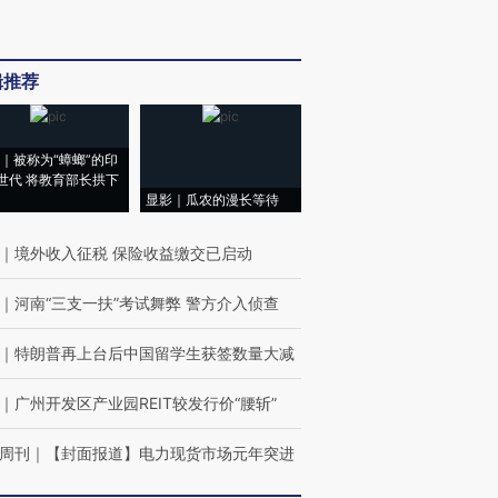
辑推荐
｜被称为“蟑螂”的印
世代 将教育部长拱下
显影｜瓜农的漫长等待
｜
境外收入征税 保险收益缴交已启动
｜
河南“三支一扶”考试舞弊 警方介入侦查
｜
特朗普再上台后中国留学生获签数量大减
｜
广州开发区产业园REIT较发行价“腰斩”
周刊
｜
【封面报道】电力现货市场元年突进