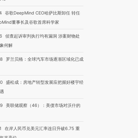
4
谷歌DeepMind CEO哈萨比斯卸任 转任
epMind董事长及谷歌首席科学家
6
侦查起诉审判执行均有漏洞 涉案财物处
象何解
58
罗兰贝格：全球汽车市场逐渐区域化已成
50
盛松成：房地产转型发展应把握好楼宇经
遇
39
美联储观察（46）：美债市场对沃什的
1
在岸人民币兑美元汇率连日升破6.75 重
年半高位