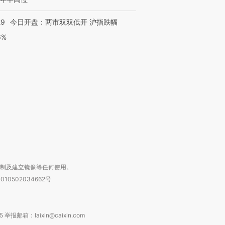
29
今日开盘：两市双双低开 沪指跌幅
6%
跨国走私7万
视线｜HY
检体内含3种
泽连斯基密集出访美英 索
秘鲁纳斯卡观光飞机坠毁
术：是什
要防空导弹“救急”
13人遇难
心“花钱找
进第四届链博
【商旅对话】华住集团
技“链”接产
【特别呈现】寻找100种
CFO：不靠规模取胜，华
【特别呈
有意思的生活方式·第三对
住三大增长引擎是什么？
有意思的
复制及建立镜像等任何使用。
010502034662号
箱：laixin@caixin.com