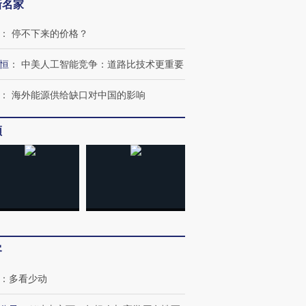
新名家
：
停不下来的价格？
恒
：
中美人工智能竞争：道路比技术更重要
：
海外能源供给缺口对中国的影响
频
客
：
多看少动