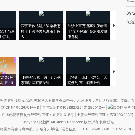
09:
0.3
西班牙休达进入紧急状态
加沙上百万流离失所者困
马航飞行员
纪录 当局
数千非法移民从摩洛哥闯
于“塑料烤箱” 高温引发健
粒摇头丸 尿
外活动
入
康危机
毒品
【推广】走
找100种
【特别呈现】澳门全力探
【特别呈现】《东莞，人
会，让数智科
式·第一对
索葡语国家新渠道
间便利店》倾情上线
业
权为财新传媒及/或相关权利人专属所有或持有。未经许可，禁止进行转载、摘编、
京ICP备10026701号-8
|
网信算备110105862729401250013号
|
京公网安备 11
广播电视节目制作经营许可证：京第01015号
|
出版物经营许可证：第直100013号
Copyright 财新网 All Rights Reserved 版权所有 复制必究
害信息举报、未成年人举报、谣言信息）：010-85905050 13195200605 举报邮