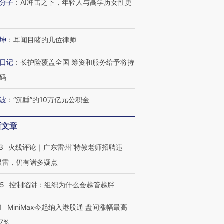
分子
：
AI冲击之下，年轻人与高学历女性更
坤
：
耳闻目睹的几位律师
日记
：
长护险覆盖全国 筹资和服务给予将持
码
波
：
“沉睡”的10万亿元公积金
新文章
3
火线评论｜广东雷州“特教老师招聘违
很雷，仍有诸多疑点
05
控制陷阱：组织为什么会越管越胖
1
MiniMax今起纳入港股通 盘间涨幅最高
77%