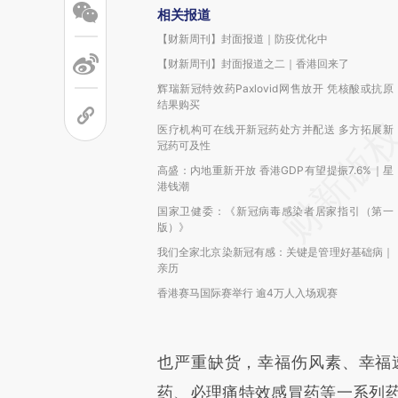
相关报道
【财新周刊】封面报道｜防疫优化中
【财新周刊】封面报道之二｜香港回来了
辉瑞新冠特效药Paxlovid网售放开 凭核酸或抗原
结果购买
医疗机构可在线开新冠药处方并配送 多方拓展新
冠药可及性
高盛：内地重新开放 香港GDP有望提振7.6%｜星
港钱潮
国家卫健委：《新冠病毒感染者居家指引（第一
版）》
我们全家北京染新冠有感：关键是管理好基础病｜
亲历
香港赛马国际赛举行 逾4万人入场观赛
也严重缺货，幸福伤风素、幸福
药、必理痛特效感冒药等一系列