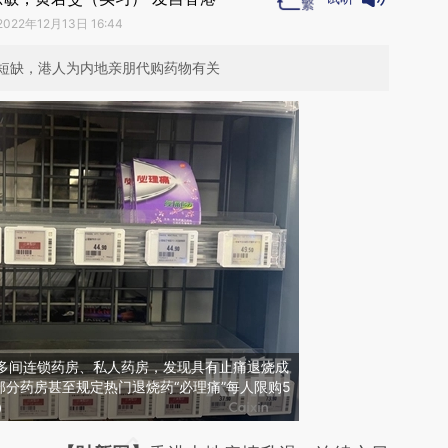
2022年12月13日 16:44
短缺，港人为内地亲朋代购药物有关
港多间连锁药房、私人药房，发现具有止痛退烧成
分药房甚至规定热门退烧药“必理痛”每人限购5
）