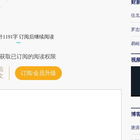
财
伍戈
罗志
1191字 订阅后继续阅读
易峘
获取已订阅的阅读权限
视
员
订阅/会员升级
文
博
唐涯