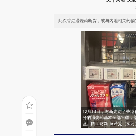
此次香港退烧药断货，或与内地相关药物
12月13日，财新走访了香
分的退烧药基本全部售罄，部
盒。图：财新 黄若旻（实习