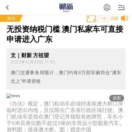
政经
试听
T中
无投资纳税门槛 澳门私家车可直接
申请进入广东
文｜财新 方祖望
2022年12月20日 17:53
澳门交通事务局预计，澳门约有8万部车辆符合“澳车
北上”申请资格
原图
《办法》规定，澳门机动车必须经港珠澳大桥口岸
临时进出内地，且仅限在广东省行政区域行驶。澳
门机动车是指在澳门登记并领取有效牌照，车长小
于6米且座位数不超过9座的非营运小型载客汽车。
资料图：港珠澳大桥。图：视觉中国