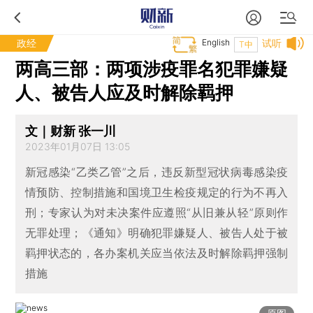
政经
English
试听
T中
两高三部：两项涉疫罪名犯罪嫌疑
人、被告人应及时解除羁押
文｜财新 张一川
2023年01月07日 13:05
新冠感染“乙类乙管”之后，违反新型冠状病毒感染疫
情预防、控制措施和国境卫生检疫规定的行为不再入
刑；专家认为对未决案件应遵照“从旧兼从轻”原则作
无罪处理；《通知》明确犯罪嫌疑人、被告人处于被
羁押状态的，各办案机关应当依法及时解除羁押强制
措施