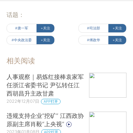
话题：
#唐一军
+关注
#司法部
+关注
#中央政法委
+关注
#傅政华
+关注
相关阅读
人事观察｜易炼红接棒袁家军
任浙江省委书记 尹弘转任江
西胡昌升主政甘肃
2022年12月07日
APP打开
违规支持企业“挖矿” 江西政协
原副主席肖毅“上央视”
2023年01月08日
APP打开