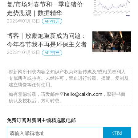
复/市场对春节和一季度猪价
走势悲观｜数据精华
2023年01月13日
APP打开
博客｜放鞭炮重新成为问题：
今年春节我不再是环保主义者
2023年01月12日
APP打开
财新网所刊载内容之知识产权为财新传媒及/或相关权利人
专属所有或持有。未经许可，禁止进行转载、摘编、复制及
建立镜像等任何使用。
如有意愿转载，请发邮件至
hello@caixin.com
，获得书面
确认及授权后，方可转载。
免费订阅财新网主编精选版电邮
订阅