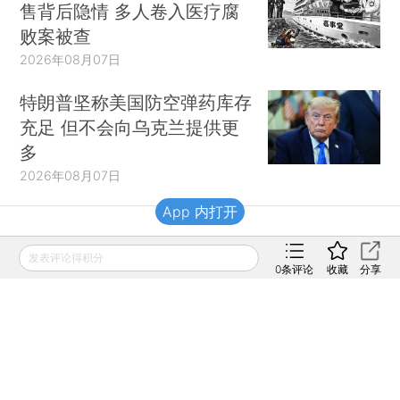
售背后隐情 多人卷入医疗腐
败案被查
2026年08月07日
特朗普坚称美国防空弹药库存
充足 但不会向乌克兰提供更
多
2026年08月07日
App 内打开
财新移动
发表评论得积分
0
条评论
收藏
分享
财新
财新周刊
Caixin
登录
网页版
订阅电邮
|
|
Copyright 财新网 All Rights Reserved