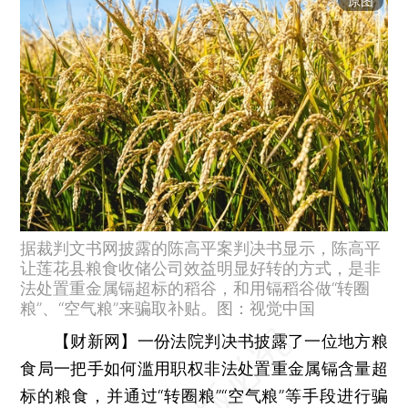
原图
据裁判文书网披露的陈高平案判决书显示，陈高平
让莲花县粮食收储公司效益明显好转的方式，是非
法处置重金属镉超标的稻谷，和用镉稻谷做“转圈
粮”、“空气粮”来骗取补贴。图：视觉中国
【财新网】
一份法院判决书披露了一位地方粮
食局一把手如何滥用职权非法处置重金属镉含量超
标的粮食，并通过“转圈粮”“空气粮”等手段进行骗