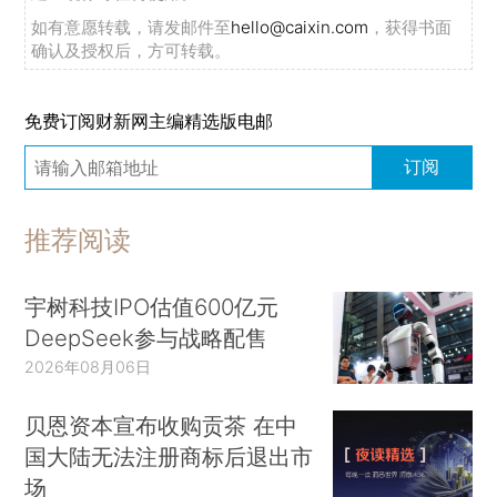
如有意愿转载，请发邮件至
hello@caixin.com
，获得书面
确认及授权后，方可转载。
免费订阅财新网主编精选版电邮
订阅
推荐阅读
宇树科技IPO估值600亿元
DeepSeek参与战略配售
2026年08月06日
贝恩资本宣布收购贡茶 在中
国大陆无法注册商标后退出市
场