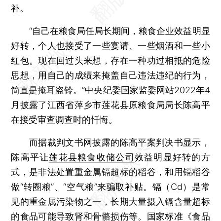
补。
“自己在粮食局任局长期间，粮食企业效益明显
好转，个人也接受了一些宴请、一些烟酒和一些小
红包。现在回过头来想，存在一种功过相抵的危险
思想，用自己的成绩来掩盖自己违法违纪的行为，
简直是掩耳盗铃。”中央纪委国家监委网站2022年4
月披露了江西省萍乡市莲花县原粮食局局长陈高平
在接受审查调查时的忏悔。
而据裁判文书网披露的陈高平案判决书显示，
陈高平让
莲花县粮食收储公司
效益明显好转的方
式，是非法处置重金属镉超标的稻谷，和用镉稻谷
做“转圈粮”、“空气粮”来骗取补贴。镉（Cd）是常
见的重金属污染物之一，长期大量摄入镉含量超标
的食品可能导致肾和骨骼损伤等。国家标准《食品