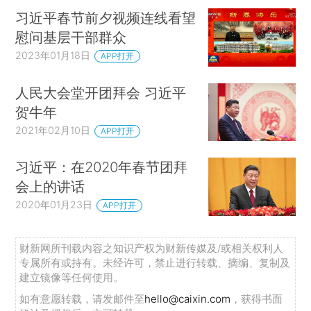
习近平春节前夕视频连线看望
慰问基层干部群众
2023年01月18日
APP打开
人民大会堂开团拜会 习近平
贺牛年
2021年02月10日
APP打开
习近平：在2020年春节团拜
会上的讲话
2020年01月23日
APP打开
财新网所刊载内容之知识产权为财新传媒及/或相关权利人
专属所有或持有。未经许可，禁止进行转载、摘编、复制及
建立镜像等任何使用。
如有意愿转载，请发邮件至
hello@caixin.com
，获得书面