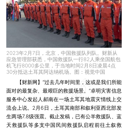
2023年2月7日，北京，中国救援队列队。财新从
应急管理部获悉，中国救援队一行82人乘坐国航包
机飞行8000多公里，于当地时间2月8日凌晨4点
30分抵达土耳其阿达纳机场。图：视觉中国
【财新网】
“过去几年时间里，这或是我们所能
面对的最复杂、最艰巨的救援场景。”卓明灾害信息
服务中心发起人郝南在一场土耳其地震灾情线上交
流会上说。2月6日，土耳其南部和叙利亚西北部发
生两场7.8级强震。截止发稿，已有公羊救援队、蓝
天救援队等多支中国民间救援队启程前往土叙救