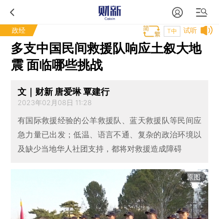
政经
试听
T中
多支中国民间救援队响应土叙大地
震 面临哪些挑战
文｜财新 唐爱琳 覃建行
2023年02月08日 11:28
有国际救援经验的公羊救援队、蓝天救援队等民间应
急力量已出发；低温、语言不通、复杂的政治环境以
及缺少当地华人社团支持，都将对救援造成障碍
原图