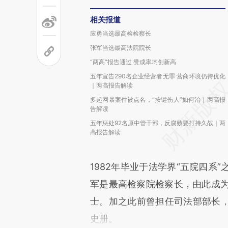
相关报道
应勇当选最高检检察长
张军当选最高法院院长
“两高”报告通过 赞成率均创新高
五年宣告290名企业经营者无罪 营商环境仍待优化
｜两高报告解读
多起网暴案件被点名，“按键伤人”如何治｜两高报
告解读
五年惩处92名原中管干部，反腐败要打持久战｜两
高报告解读
1982年毕业于法学界“五院四系
军是最高检察院检察长，由此成为1
士。加之此前曾担任司法部部长
史册。