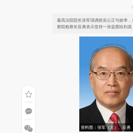
最高法院院长张军强调抓实公正与效率，
察院检察长应勇表示坚持一张蓝图绘到底，
资料图：张军（左）、应勇