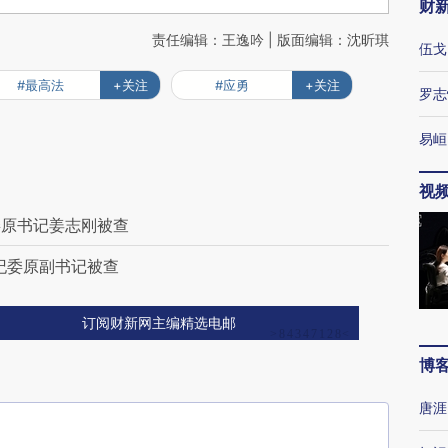
财
责任编辑：王逸吟 | 版面编辑：沈昕琪
伍戈
#最高法
+关注
#应勇
+关注
罗志
易峘
视
委原书记姜志刚被查
夏纪委原副书记被查
订阅财新网主编精选电邮
博
唐涯