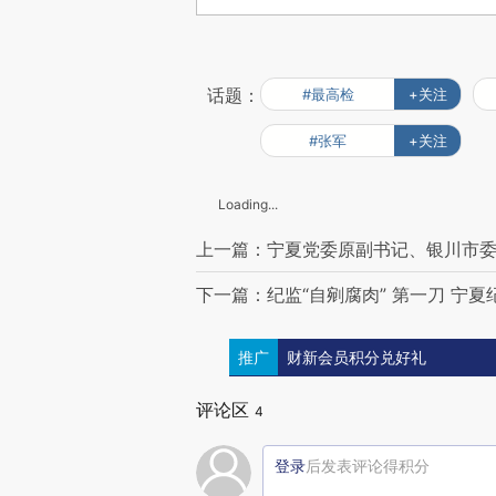
话题：
#最高检
+关注
#张军
+关注
Loading...
上一篇：宁夏党委原副书记、银川市
下一篇：纪监“自剜腐肉” 第一刀 宁
推广
财新会员积分兑好礼
评论区
4
登录
后发表评论得积分