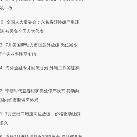
第一位
06
全国人大常委会：六名将领涉嫌严重违
法 被罢免全国人大代表
43
7月美国劳动力市场意外放缓 岗位减少
3万个失业率降至4.1%
14
海外金融专才回流香港 外籍工作签证翻
跨国走私7万
视线｜被称为“蟑螂”的印
视线｜“入侵”还是“人道危
检体内含3种
度Z世代 用街头抗争将教
机”？难民潮撕裂西班牙
秘鲁纳斯
育部长拱下台
飞地休达
13人遇难
2
宁德时代宜春锂矿仍处停产状态 其动向
国内锂资源供需格局
1
7月进出口增速高位放缓，价格驱动还能
进第四届链博
【商旅对话】华住集团
技“链”接产
【特别呈现】寻找100种
CFO：不靠规模取胜，华
【特别呈
多久
有意思的生活方式·第三对
住三大增长引擎是什么？
有意思的
8
央行7月继续增持近20吨黄金 累计储备超