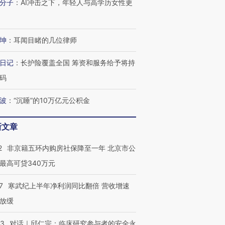
分子
：
AI冲击之下，年轻人与高学历女性更
坤
：
耳闻目睹的几位律师
日记
：
长护险覆盖全国 筹资和服务给予将持
码
波
：
“沉睡”的10万亿元公积金
新文章
2
非京籍五环内购房社保降至一年 北京市公
最高可贷340万元
7
寒武纪上半年净利润同比翻倍 营收增速
放缓
53
对话｜邱仁宗：临床研究参与者的安全永