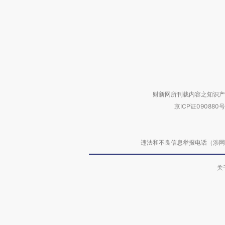
财新网所刊载内容之知识产
京ICP证090880号
违法和不良信息举报电话（涉网络暴力有
关