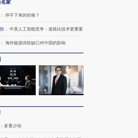
新名家
：
停不下来的价格？
恒
：
中美人工智能竞争：道路比技术更重要
：
海外能源供给缺口对中国的影响
频
客
：
多看少动