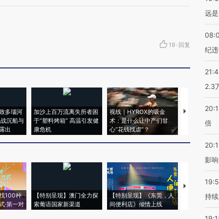
远是
08:
19
·
回复
纪违
21:
2.
20:
致多瑙河
加沙上百万流离失所者困
视线｜HYROX的吸金
马航飞行员
二战沉船与
于“塑料烤箱” 高温引发健
术：是什么让中产们甘
粒摇头丸 尿
倍
露出
康危机
心“花钱找虐”？
毒品
20:1
影响
19:5
【推广】走
找100种
【特别呈现】澳门全力探
【特别呈现】《东莞，人
会，让数智科
持续
式·第一对
索葡语国家新渠道
间便利店》倾情上线
业
19:1