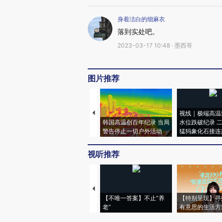
身着洁白的细麻衣
落到实处吧。
2023-03-17 10:48 · 墨西哥
图片推荐
视线｜极端高温
韩国高温创百年纪录 当局
水位跌破纪录 
警告停止一切户外活动
猛犸象化石接连
视听推荐
【不唯一答案】不止“养
【特别呈现】寻
老”
有意思的生活方