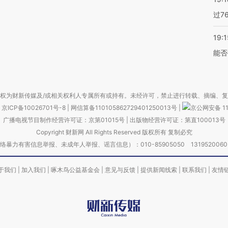
过7
19:1
能否
权为财新传媒及/或相关权利人专属所有或持有。未经许可，禁止进行转载、摘编、
京ICP备10026701号-8
|
网信算备110105862729401250013号
|
京公网安备 11
广播电视节目制作经营许可证：京第01015号
|
出版物经营许可证：第直100013号
Copyright 财新网 All Rights Reserved 版权所有 复制必究
害信息举报、未成年人举报、谣言信息）：010-85905050 13195200605 举报邮
于我们
|
加入我们
|
啄木鸟公益基金会
|
意见与反馈
|
提供新闻线索
|
联系我们
|
友情