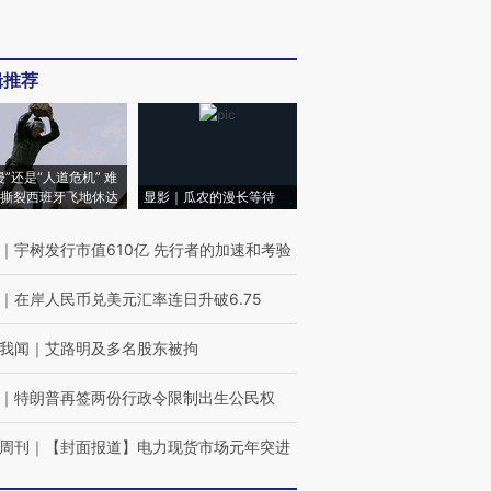
辑推荐
侵”还是“人道危机” 难
撕裂西班牙飞地休达
显影｜瓜农的漫长等待
｜
宇树发行市值610亿 先行者的加速和考验
｜
在岸人民币兑美元汇率连日升破6.75
我闻
｜
艾路明及多名股东被拘
｜
特朗普再签两份行政令限制出生公民权
周刊
｜
【封面报道】电力现货市场元年突进