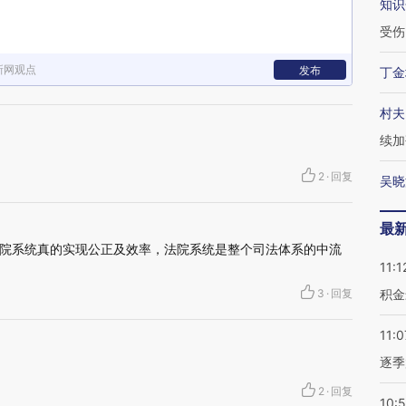
知识
受伤
新网观点
发布
丁金
村夫
续加
2
·
回复
吴晓
最
院系统真的实现公正及效率，法院系统是整个司法体系的中流
11:1
3
·
回复
积金
11:0
逐季
2
·
回复
10: